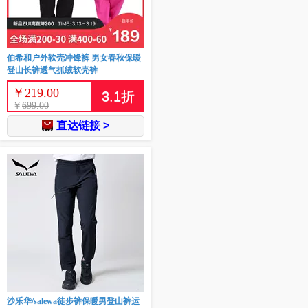
伯希和户外软壳冲锋裤 男女春秋保暖
登山长裤透气抓绒软壳裤
￥
219.00
3.1
折
￥
699.00
直达链接 >
沙乐华/salewa徒步裤保暖男登山裤运