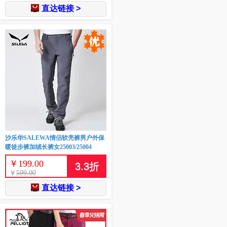
直达链接 >
沙乐华SALEWA情侣软壳裤男户外保
暖徒步裤加绒长裤女25003/25004
￥
199.00
3.3
折
￥
599.00
直达链接 >