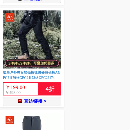
极星户外男女软壳裤抓绒修身长裤AG
PC21179/AGPC21173/AGPC22174
￥
199.00
4
折
￥
498.00
直达链接 >