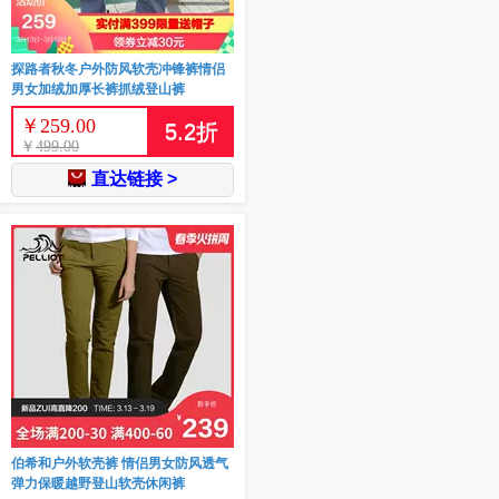
探路者秋冬户外防风软壳冲锋裤情侣
男女加绒加厚长裤抓绒登山裤
￥
259.00
5.2
折
￥
499.00
直达链接 >
伯希和户外软壳裤 情侣男女防风透气
弹力保暖越野登山软壳休闲裤