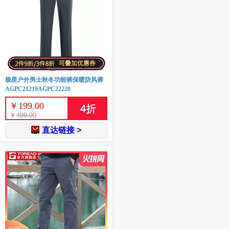
极星户外男士秋冬功能裤保暖防风裤
AGPC21219AGPC22220
￥
199.00
4
折
￥
499.00
直达链接 >