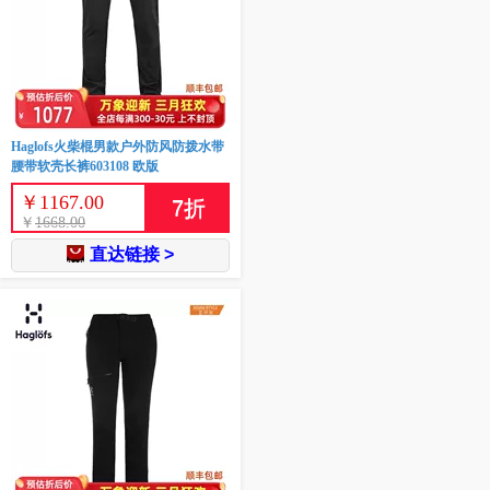
Haglofs火柴棍男款户外防风防拨水带
腰带软壳长裤603108 欧版
￥
1167.00
7
折
￥
1668.00
直达链接 >