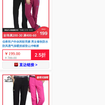
伯希和户外休闲软壳裤 男女春秋防水
防风透气保暖抓绒登山冲锋裤
￥
199.00
2.5
折
￥
799.00
直达链接 >