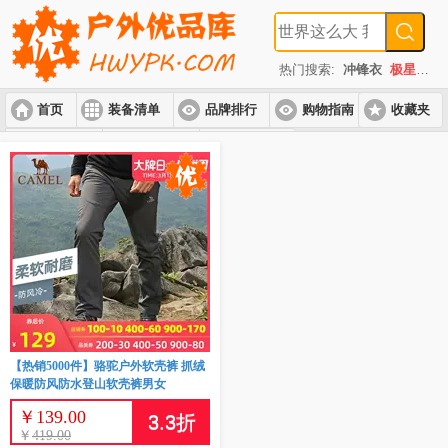
热门搜索:
冲锋衣
极星
速
首页
装备清单
品牌排行
购物指南
收藏夹
入门套装
进阶套装
高端套装
【热销5000件】骆驼户外软壳裤 抓绒
保暖防风防水登山软壳裤男女
￥
139.00
3.3
折
￥
419.00