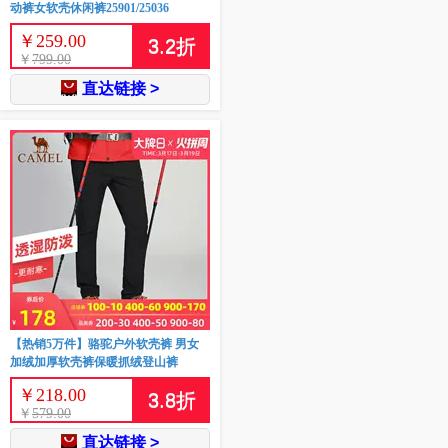
动裤女软壳休闲裤25901/25036
￥
259.00
3.2
折
￥
799.00
直达链接 >
【热销5万件】骆驼户外软壳裤 男女
加绒加厚软壳裤保暖抓绒登山裤
￥
218.00
3.8
折
￥
579.00
直达链接 >