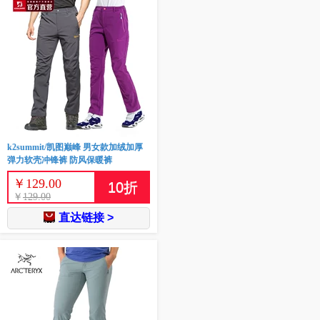
k2summit/凯图巅峰 男女款加绒加厚
弹力软壳冲锋裤 防风保暖裤
￥
129.00
10
折
￥
129.00
直达链接 >