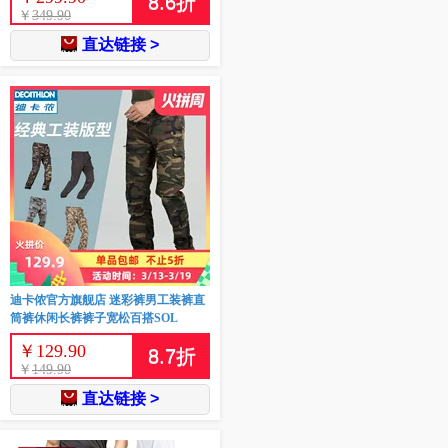
8.6
折
￥
349.90
直达链接 >
迪卡侬官方旗舰店 迷彩裤男工装裤直
筒裤休闲长裤裤子宽松百搭SOL
￥
129.90
8.7
折
￥
149.90
直达链接 >