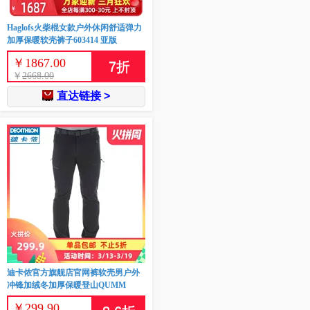
Haglofs火柴棍女款户外休闲舒适弹力
加厚保暖软壳裤子603414 亚版
￥
1867.00
7
折
￥
2668.00
直达链接 >
迪卡侬官方旗舰店官网裤软壳男户外
冲锋加绒冬加厚保暖登山QUMM
￥
299.90