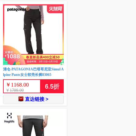
清仓-PATAGONIA巴塔哥尼亚Simul A
lpine Pants女士软壳长裤83065
￥
1168.00
6.5
折
￥
1799.00
直达链接 >