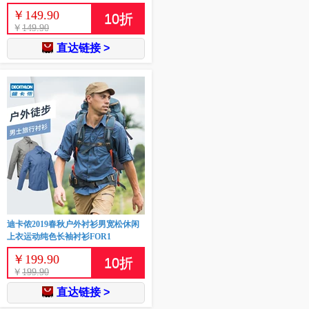
￥
149.90
10
折
￥
149.90
直达链接 >
迪卡侬2019春秋户外衬衫男宽松休闲
上衣运动纯色长袖衬衫FOR1
￥
199.90
10
折
￥
199.90
直达链接 >