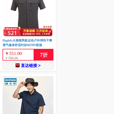
Haglofs火柴棍男款运动户外弹性干爽
透气修身舒适衬衫602905欧版
￥
551.00
7
折
￥
788.00
直达链接 >