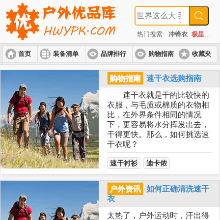
热门搜索:
冲锋衣
极星
速
首页
装备清单
品牌排行
购物指南
收藏夹
入门套装
进阶套装
高端套装
购物指南
速干衣选购指南
速干衣就是干的比较快的
衣服，与毛质或棉质的衣物相
比，在外界条件相同的情况
下，更容易将水分挥发出去，
干得更快。那么，如何挑选速
干衣呢？
速干衬衫
迪卡侬
户外资讯
如何正确清洗速干
衣
太热了，户外运动时，汗出得