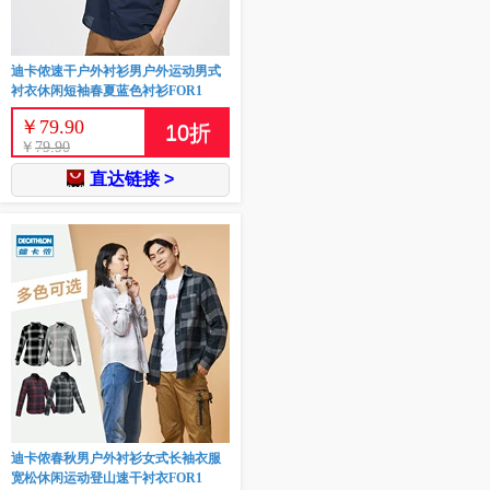
迪卡侬速干户外衬衫男户外运动男式
衬衣休闲短袖春夏蓝色衬衫FOR1
￥
79.90
10
折
￥
79.90
直达链接 >
迪卡侬春秋男户外衬衫女式长袖衣服
宽松休闲运动登山速干衬衣FOR1