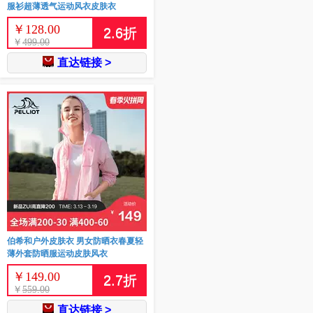
服衫超薄透气运动风衣皮肤衣
￥
128.00
2.6
折
￥
499.00
直达链接 >
伯希和户外皮肤衣 男女防晒衣春夏轻
薄外套防晒服运动皮肤风衣
￥
149.00
2.7
折
￥
559.00
直达链接 >