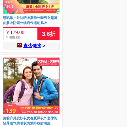
思凯乐户外防晒衣夏季外套男女超薄
皮肤衣防紫外线透气运动风衣
￥
179.00
3.6
折
￥
499.00
直达链接 >
骆驼户外皮肤衣女春夏风衣外套休闲
轻薄透气防晒衣防紫外线防晒服