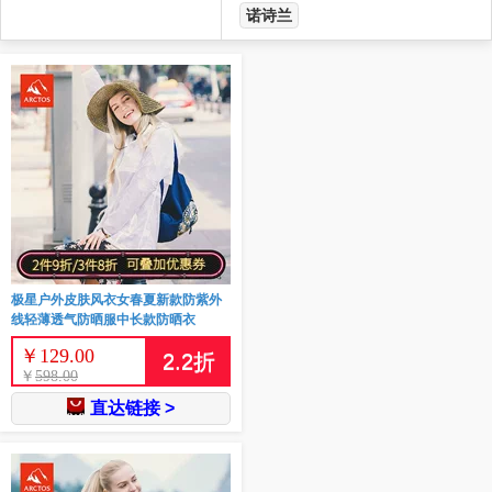
诺诗兰
极星户外皮肤风衣女春夏新款防紫外
线轻薄透气防晒服中长款防晒衣
￥
129.00
2.2
折
￥
598.00
直达链接 >