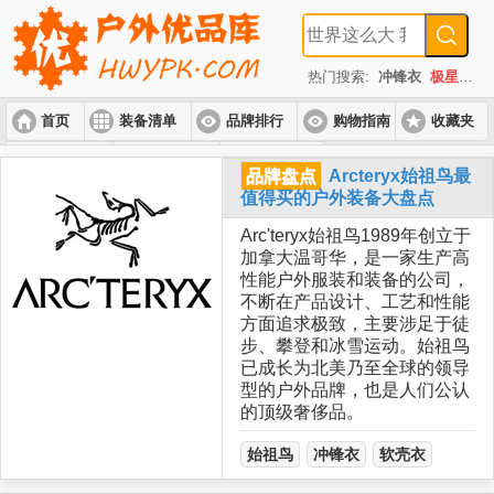
热门搜索:
冲锋衣
极星
速
首页
装备清单
品牌排行
购物指南
收藏夹
入门套装
进阶套装
高端套装
品牌盘点
Arcteryx始祖鸟最
值得买的户外装备大盘点
Arc'teryx始祖鸟1989年创立于
加拿大温哥华，是一家生产高
性能户外服装和装备的公司，
不断在产品设计、工艺和性能
方面追求极致，主要涉足于徒
步、攀登和冰雪运动。始祖鸟
已成长为北美乃至全球的领导
型的户外品牌，也是人们公认
的顶级奢侈品。
始祖鸟
冲锋衣
软壳衣