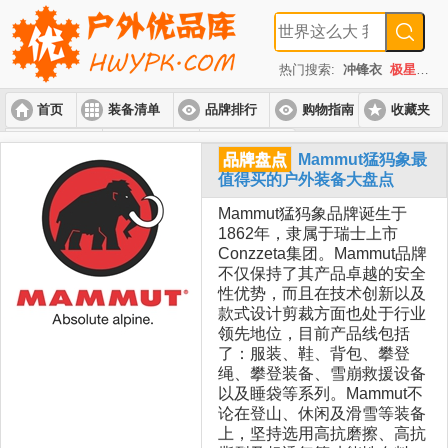
热门搜索:
冲锋衣
极星
速
首页
装备清单
品牌排行
购物指南
收藏夹
入门套装
进阶套装
高端套装
品牌盘点
Mammut猛犸象最
值得买的户外装备大盘点
Mammut猛犸象品牌诞生于
1862年，隶属于瑞士上市
Conzzeta集团。Mammut品牌
不仅保持了其产品卓越的安全
性优势，而且在技术创新以及
款式设计剪裁方面也处于行业
领先地位，目前产品线包括
了：服装、鞋、背包、攀登
绳、攀登装备、雪崩救援设备
以及睡袋等系列。Mammut不
论在登山、休闲及滑雪等装备
上，坚持选用高抗磨擦、高抗