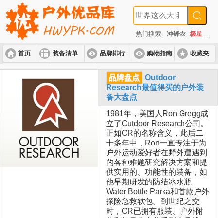
热门搜索:
冲锋衣
极星
速
首页
装备清单
品牌排行
购物指南
收藏夹
入门套装
进阶套装
高端套装
品牌盘点
Outdoor
Research最值得买的户外装
备大盘点
1981年，美国人Ron Gregg成
立了Outdoor Research公司。
正如OR的名称含义，此后二
十多年中，Ron一直专注于为
户外运动爱好者在野外遭遇到
的各种难题研究解决方案和提
供实用的、功能性的装备，如
他早期研发的防结冰水瓶
Water Bottle Parka和首款户外
探险急救软包。到世纪之交
时，OR已拥有服装、户外附