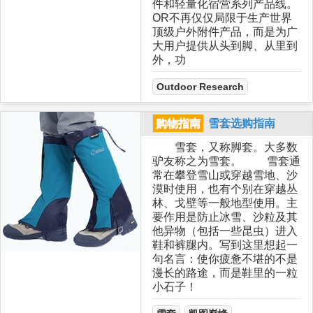
件和轻量化宿营系列产品线。
OR不再仅仅局限于生产世界
顶级户外附件产品，而是为广
大用户提供从头到脚、从里到
外，功
Outdoor Research
购物指南
雪套选购指南
雪套，又称脚套。大多数
驴友称之为雪套。 雪套通
常在攀登雪山或穿越雪地、沙
漠时使用，也有个别在穿越丛
林、戈壁等一般地型使用。主
要作用是防止冰雪、沙粒及其
他异物（包括一些昆虫）进入
鞋和裤腿内。写到这里想起一
句名言：使你疲惫不堪的不是
漫长的路途，而是鞋里的一粒
小石子！