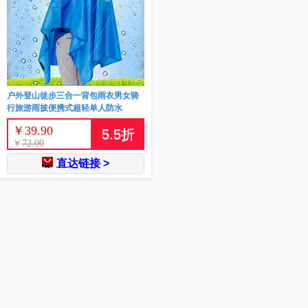
户外登山徒步三合一背包雨衣男女骑
行旅游雨披便携式超轻单人防水
￥
39.90
5.5
折
￥
72.00
直达链接 >