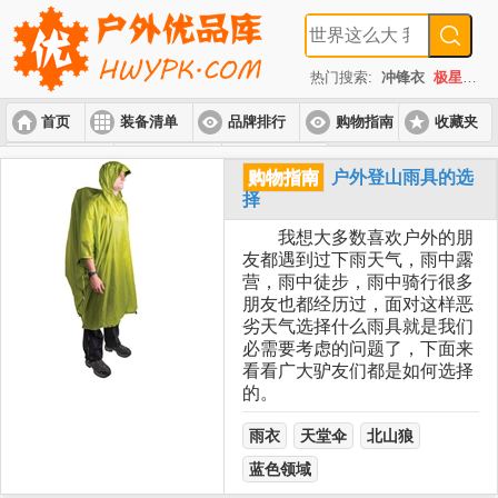
热门搜索:
冲锋衣
极星
速
首页
装备清单
品牌排行
购物指南
收藏夹
入门套装
进阶套装
高端套装
购物指南
户外登山雨具的选
择
我想大多数喜欢户外的朋
友都遇到过下雨天气，雨中露
营，雨中徒步，雨中骑行很多
朋友也都经历过，面对这样恶
劣天气选择什么雨具就是我们
必需要考虑的问题了，下面来
看看广大驴友们都是如何选择
的。
雨衣
天堂伞
北山狼
蓝色领域