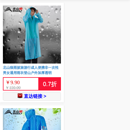
北山狼雨披旅游行成人便携非一次性
男女通用雨衣登山户外加厚透明
￥
9.90
0.7
折
￥
150.00
直达链接 >