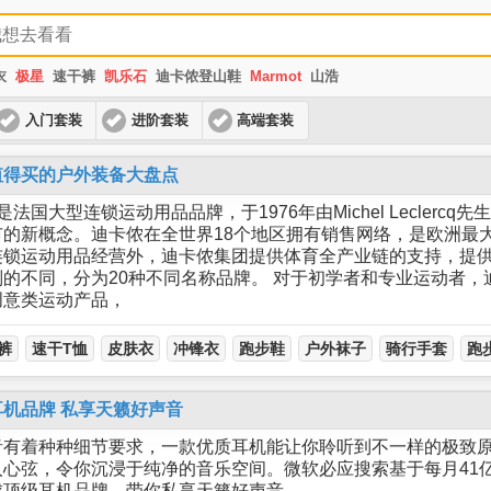
衣
极星
速干裤
凯乐石
迪卡侬登山鞋
Marmot
山浩
入门套装
进阶套装
高端套装
值得买的户外装备大盘点
n）是法国大型连锁运动用品品牌，于1976年由Michel Leclerc
的新概念。迪卡侬在全世界18个地区拥有销售网络，是欧洲最
连锁运动用品经营外，迪卡侬集团提供体育全产业链的支持，提
的不同，分为20种不同名称品牌。 对于初学者和专业运动者，
创意类运动产品，
裤
速干T恤
皮肤衣
冲锋衣
跑步鞋
户外袜子
骑行手套
跑
机品牌 私享天籁好声音
音有着种种细节要求，一款优质耳机能让你聆听到不一样的极致
心弦，令你沉浸于纯净的音乐空间。微软必应搜索基于每月41
球顶级耳机品牌，带你私享天籁好声音。