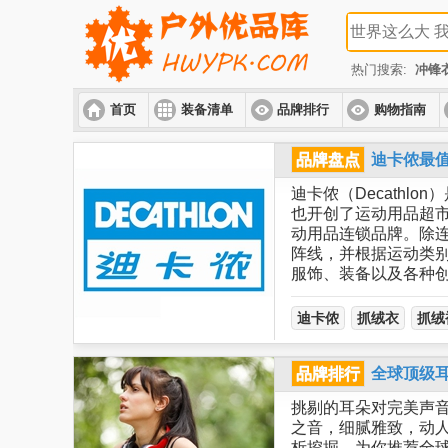
热门搜索:
冲锋
首页
装备清单
品牌排行
购物指南
品牌盘点
迪卡侬最
迪卡侬（Decathlo
也开创了运动用品超市
动用品连锁品牌。除
阵线，并根据运动类别
服饰、装备以及各种
迪卡侬
抓绒衣
抓绒
品牌排行
全球顶级耳
挑剔的耳朵对完美声
之音，细腻雅致，动人
析挖掘，为你推荐全