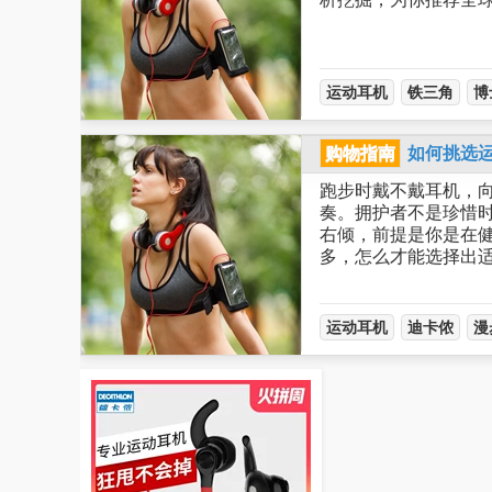
运动耳机
铁三角
博
购物指南
如何挑选
跑步时戴不戴耳机，
奏。拥护者不是珍惜
右倾，前提是你是在健
多，怎么才能选择出
运动耳机
迪卡侬
漫