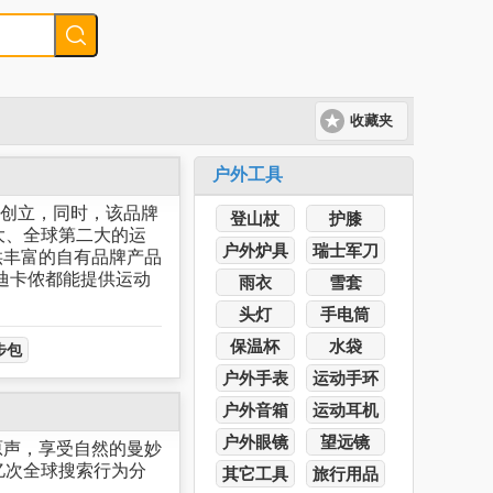
收藏夹
户外工具
q先生创立，同时，该品牌
登山杖
护膝
大、全球第二大的运
户外炉具
瑞士军刀
供丰富的自有品牌产品
迪卡侬都能提供运动
雨衣
雪套
头灯
手电筒
保温杯
水袋
步包
户外手表
运动手环
户外音箱
运动耳机
户外眼镜
望远镜
原声，享受自然的曼妙
亿次全球搜索行为分
其它工具
旅行用品