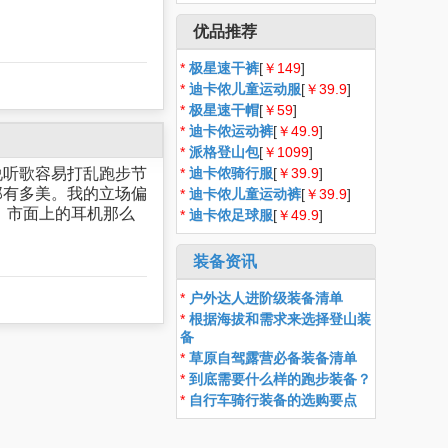
优品推荐
*
极星速干裤
[
￥149
]
*
迪卡侬儿童运动服
[
￥39.9
]
*
极星速干帽
[
￥59
]
*
迪卡侬运动裤
[
￥49.9
]
*
派格登山包
[
￥1099
]
说听歌容易打乱跑步节
*
迪卡侬骑行服
[
￥39.9
]
那有多美。我的立场偏
*
迪卡侬儿童运动裤
[
￥39.9
]
，市面上的耳机那么
*
迪卡侬足球服
[
￥49.9
]
装备资讯
*
户外达人进阶级装备清单
*
根据海拔和需求来选择登山装
备
*
草原自驾露营必备装备清单
*
到底需要什么样的跑步装备？
*
自行车骑行装备的选购要点