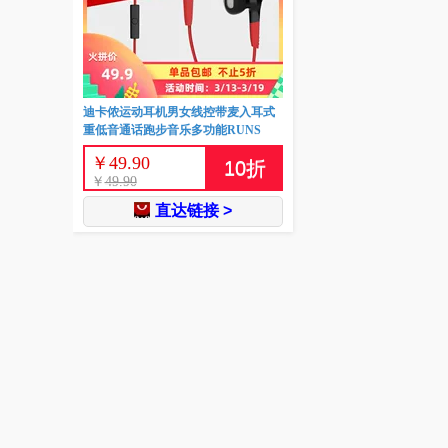
迪卡侬运动耳机男女线控带麦入耳式
重低音通话跑步音乐多功能RUNS
￥
49.90
10
折
￥
49.90
直达链接 >