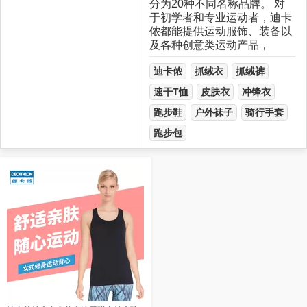
分为20种不同名称品牌。 对
于初学者和专业运动者，迪卡
侬都能提供运动服饰、装备以
及各种创意类运动产品，
迪卡侬
抓绒衣
抓绒裤
速干T恤
皮肤衣
冲锋衣
跑步鞋
户外袜子
骑行手套
跑步包