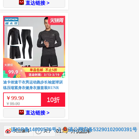
直达链接 >
迪卡侬速干衣男运动跑步长袖篮球训
练压缩紧身衣健身衣服套装RUNR
￥
99.90
10
折
￥
99.90
直达链接 >
滇ICP备14000576号-2
滇公网安备53290102000391号
© 2017 户外优品库
关注微博
关于