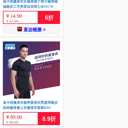
迪卡侬健身衣女修身速干弹力健身瑜
伽跑步工字美背运动背心女FICW
￥
14.90
6
折
￥
24.90
直达链接 >
迪卡侬健身衣服男紧身衣男篮球跑步
肌肉健身服上衣健身衣套装KIO
￥
89.00
8.9
折
￥
99.90