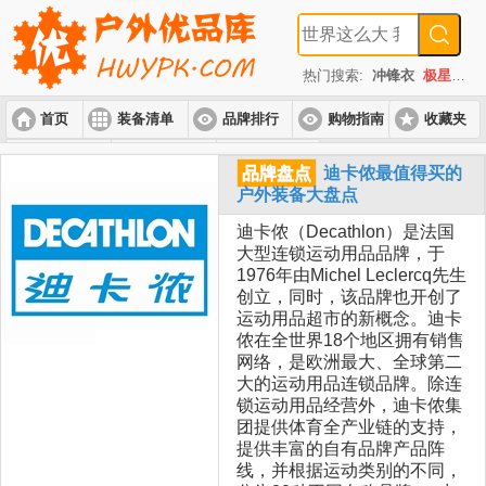
热门搜索:
冲锋衣
极星
速
首页
装备清单
品牌排行
购物指南
收藏夹
入门套装
进阶套装
高端套装
品牌盘点
迪卡侬最值得买的
户外装备大盘点
迪卡侬（Decathlon）是法国
大型连锁运动用品品牌，于
1976年由Michel Leclercq先生
创立，同时，该品牌也开创了
运动用品超市的新概念。迪卡
侬在全世界18个地区拥有销售
网络，是欧洲最大、全球第二
大的运动用品连锁品牌。除连
锁运动用品经营外，迪卡侬集
团提供体育全产业链的支持，
提供丰富的自有品牌产品阵
线，并根据运动类别的不同，