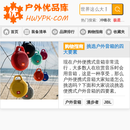
热门搜索:
冲锋衣
极星
速
首页
装备清单
品牌排行
购物指南
收藏夹
入门套装
进阶套装
高端套装
购物指南
挑选户外音箱的四
大要素
现在户外便携式音箱非常流
行，大多数人在欣赏音乐时会
用音箱，这是一种享受，那么
户外便携式音箱大家知道怎么
挑选吗？下面和大家说说挑选
便携式户外音箱的四要素。
户外音箱
漫步者
JBL