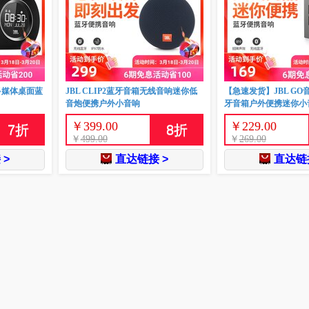
线多媒体桌面蓝
JBL CLIP2蓝牙音箱无线音响迷你低
【急速发货】JBL G
音炮便携户外小音响
牙音箱户外便携迷你小
￥
399.00
￥
229.00
7
折
8
折
￥
499.00
￥
269.00
 >
直达链接 >
直达链接