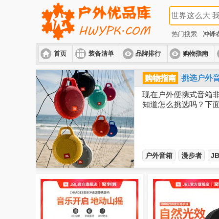
热门搜索:
冲锋
首页
装备清单
品牌排行
购物指南
购物指南
挑选户外
现在户外便携式音箱
知道怎么挑选吗？下
户外音箱
漫步者
J