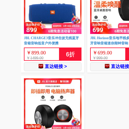
JBL CHARGE3音乐冲击波无线蓝牙
JBL Horizon音乐地平
音箱音响低音户外便携
牙音响音箱迷你闹钟音响
￥
899.00
￥
699.00
6
折
￥
1499.00
￥
999.00
直达链接 >
直达链接