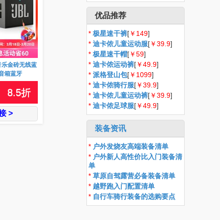
优品推荐
*
极星速干裤
[
￥149
]
*
迪卡侬儿童运动服
[
￥39.9
]
*
极星速干帽
[
￥59
]
*
迪卡侬运动裤
[
￥49.9
]
O音乐金砖无线蓝
音箱蓝牙
*
派格登山包
[
￥1099
]
*
迪卡侬骑行服
[
￥39.9
]
8.5
折
*
迪卡侬儿童运动裤
[
￥39.9
]
*
迪卡侬足球服
[
￥49.9
]
 >
装备资讯
*
户外发烧友高端装备清单
*
户外新人高性价比入门装备清
单
*
草原自驾露营必备装备清单
*
越野跑入门配置清单
*
自行车骑行装备的选购要点