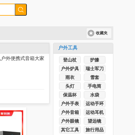
收藏夹
户外工具
么户外便携式音箱大家
登山杖
护膝
户外炉具
瑞士军刀
雨衣
雪套
头灯
手电筒
保温杯
水袋
户外手表
运动手环
户外音箱
运动耳机
户外眼镜
望远镜
其它工具
旅行用品