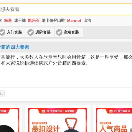
衣
极星
速干裤
凯乐石
迪卡侬登山鞋
Marmot
山浩
入门套装
进阶套装
高端套装
音箱的四大要素
非常流行，大多数人在欣赏音乐时会用音箱，这是一种享受，那
面和大家说说挑选便携式户外音箱的四要素。
BL