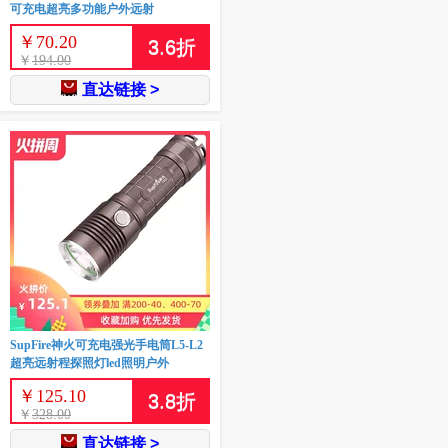
可充电超亮多功能户外远射
￥
70.20
3.6
折
￥
194.00
直达链接 >
SupFire神火可充电强光手电筒L5-L2
超亮远射程探照灯led照明户外
￥
125.10
3.8
折
￥
328.00
直达链接 >