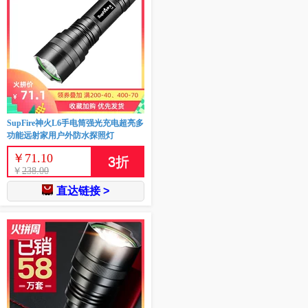
SupFire神火L6手电筒强光充电超亮多
功能远射家用户外防水探照灯
￥
71.10
3
折
￥
238.00
直达链接 >