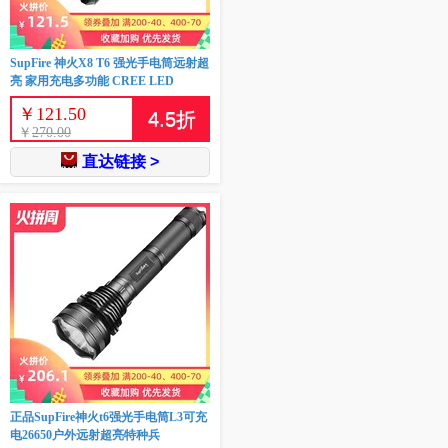
SupFire 神火X8 T6 强光手电筒远射超
亮 家用充电多功能 CREE LED
￥
121.50
4.5
折
￥
270.00
直达链接 >
正品SupFire神火t6强光手电筒L3可充
电26650户外远射超亮特种兵