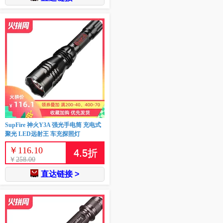
SupFire 神火Y3A 强光手电筒 充电式
聚光 LED远射王 车充探照灯
￥
116.10
4.5
折
￥
258.00
直达链接 >