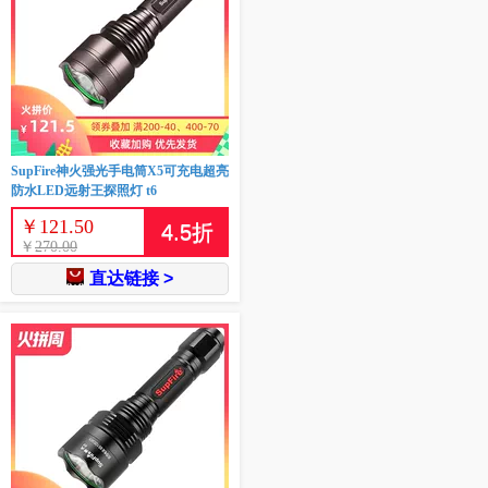
SupFire神火强光手电筒X5可充电超亮
防水LED远射王探照灯 t6
￥
121.50
4.5
折
￥
270.00
直达链接 >