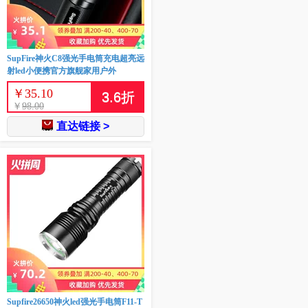
SupFire神火C8强光手电筒充电超亮远
射led小便携官方旗舰家用户外
￥
35.10
3.6
折
￥
98.00
直达链接 >
Supfire26650神火led强光手电筒F11-T