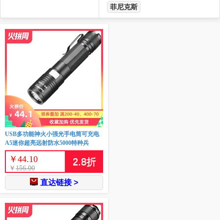
菲尼克斯
USB多功能神火小强光手电筒可充电
A5迷你超亮远射防水5000特种兵
￥
44.10
2.8
折
￥
156.00
直达链接 >