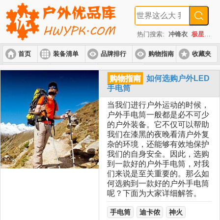
热门搜索:
冲锋衣
极星
速
首页
装备清单
品牌排行
购物指南
收藏夹
入门套装
进阶套装
高端套装
购物指南
如何选购户外LED
手电筒
当我们进行户外运动的时候，
户外手电筒一般都是必不可少
的户外装备。它不仅可以帮助
我们在漆黑的夜晚看清户外复
杂的环境，还能够有效地保护
我们的自身安全。因此，选购
到一款好的户外手电筒，对我
们来说是至关重要的。那么如
何选购到一款好的户外手电筒
呢？下面为大家详细解答。
手电筒
迪卡侬
神火