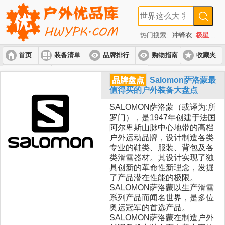
热门搜索:
冲锋衣
极星
速
首页
装备清单
品牌排行
购物指南
收藏夹
入门套装
进阶套装
高端套装
品牌盘点
Salomon萨洛蒙最
值得买的户外装备大盘点
SALOMON萨洛蒙（或译为:所
罗门），是1947年创建于法国
阿尔卑斯山脉中心地带的高档
户外运动品牌，设计制造各类
专业的鞋类、服装、背包及各
类滑雪器材。其设计实现了独
具创新的革命性新理念，发掘
了产品潜在性能的极限。
SALOMON萨洛蒙以生产滑雪
系列产品而闻名世界，是多位
奥运冠军的首选产品。
SALOMON萨洛蒙在制造户外