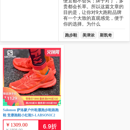
便宜都不会买；牌子对了，多
贵都会长草。所以这篇文章的
目的是，让你对9大跑鞋品牌
有一个大致的直观感觉，便于
你的选择。为什么
跑步鞋
美津浓
斯凯奇
Salomon 萨洛蒙户外鞋履跑步鞋路跑
鞋 竞赛跑鞋小红鞋S-LABSONIC2
￥
1309.00
6.9
折