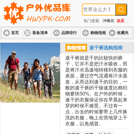
热门搜索:
冲锋衣
极星
速
首页
装备清单
品牌排行
购物指南
收藏夹
入门套装
进阶套装
高端套装
购物指南
速干裤选购指南
速干裤就是干的比较快的裤
子，它并不是把汗水吸收，而
是将汗水迅速地转移到衣服的
表面，通过空气流通将汗水蒸
发，从而达到速干的目的，一
般的速干裤的干燥速度比棉织
物要快50%。在户外的时候，
速干的衣服保证你在早晨起来
穿的时候不难受。不过有一
点，出去的时候要带上几件换
洗的衣服，晚上在营地穿上干
衣服，以免感冒。