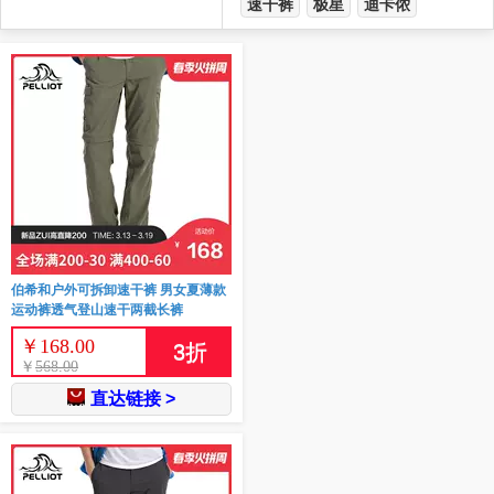
速干裤
极星
迪卡侬
伯希和户外可拆卸速干裤 男女夏薄款
运动裤透气登山速干两截长裤
￥
168.00
3
折
￥
568.00
直达链接 >