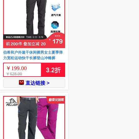
伯希和户外速干休闲裤男女士夏季弹
力宽松运动快干长裤登山冲锋裤
￥
199.00
3.2
折
￥
628.00
直达链接 >