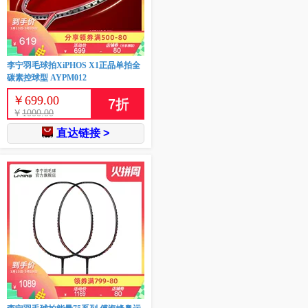
李宁羽毛球拍XiPHOS X1正品单拍全
碳素控球型 AYPM012
￥
699.00
7
折
￥
1000.00
直达链接 >