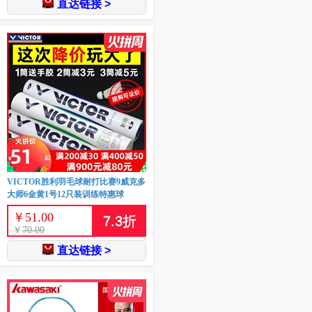
直达链接 >
VICTOR胜利羽毛球耐打比赛9威克多
大师6金黄1号12只装训练特惠球
￥
51.00
7.3
折
￥
70.00
直达链接 >