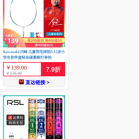
Kawasaki/川崎 儿童羽毛球拍3-12岁小
学生初学超轻全碳素耐打单拍
￥
139.00
7.9
折
￥
176.00
直达链接 >