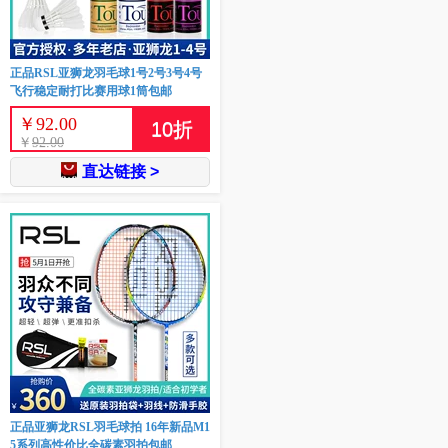
正品RSL亚狮龙羽毛球1号2号3号4号
飞行稳定耐打比赛用球1筒包邮
￥
92.00
10
折
￥
92.00
直达链接 >
正品亚狮龙RSL羽毛球拍 16年新品M1
5系列高性价比全碳素羽拍包邮