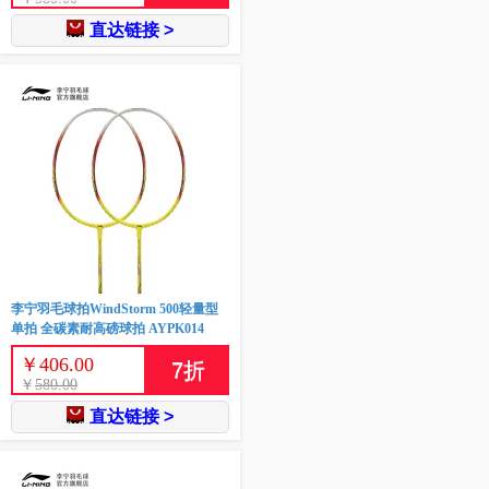
直达链接 >
李宁羽毛球拍WindStorm 500轻量型
单拍 全碳素耐高磅球拍 AYPK014
￥
406.00
7
折
￥
580.00
直达链接 >