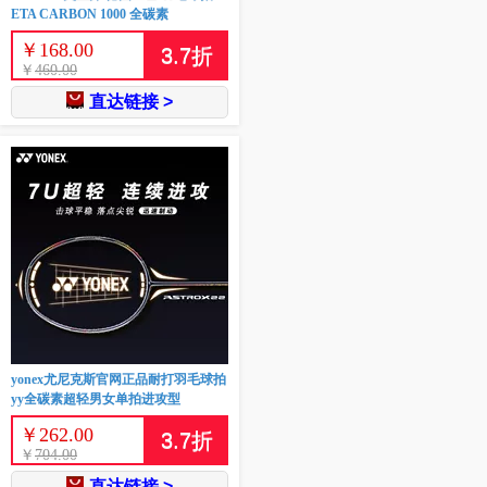
ETA CARBON 1000 全碳素
￥
168.00
3.7
折
￥
460.00
直达链接 >
yonex尤尼克斯官网正品耐打羽毛球拍
yy全碳素超轻男女单拍进攻型
￥
262.00
3.7
折
￥
704.00
直达链接 >