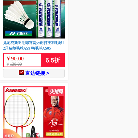
尤尼克斯羽毛球官网yy耐打王羽毛球1
2只装鹅毛球AS9 鸭毛球AS05
￥
90.00
6.5
折
￥
138.00
直达链接 >