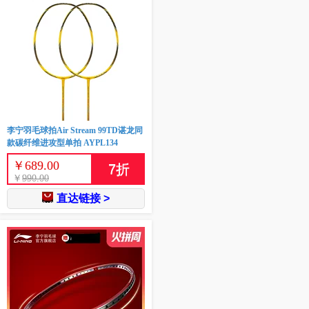
李宁羽毛球拍Air Stream 99TD谌龙同
款碳纤维进攻型单拍 AYPL134
￥
689.00
7
折
￥
990.00
直达链接 >