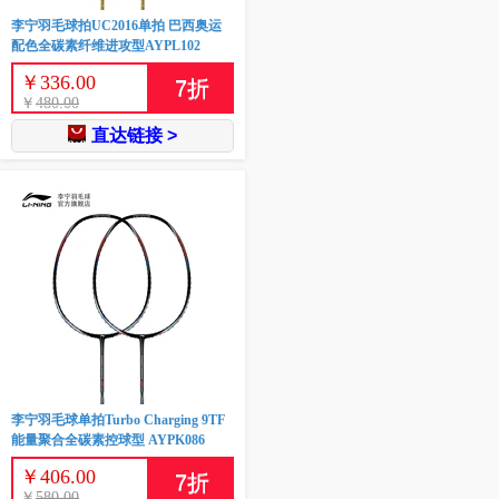
李宁羽毛球拍UC2016单拍 巴西奥运
配色全碳素纤维进攻型AYPL102
￥
336.00
7
折
￥
480.00
直达链接 >
李宁羽毛球单拍Turbo Charging 9TF
能量聚合全碳素控球型 AYPK086
￥
406.00
7
折
￥
580.00