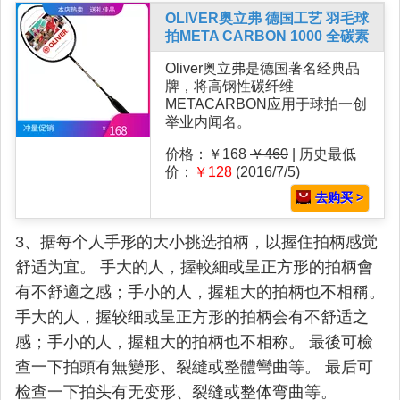
OLIVER奥立弗 德国工艺 羽毛球
拍META CARBON 1000 全碳素
Oliver奥立弗是德国著名经典品
牌，将高钢性碳纤维
METACARBON应用于球拍一创
举业内闻名。
价格：￥168
￥460
| 历史最低
价：
￥128
(2016/7/5)
去购买 >
3、据每个人手形的大小挑选拍柄，以握住拍柄感觉
舒适为宜。 手大的人，握較細或呈正方形的拍柄會
有不舒適之感；手小的人，握粗大的拍柄也不相稱。
手大的人，握较细或呈正方形的拍柄会有不舒适之
感；手小的人，握粗大的拍柄也不相称。 最後可檢
查一下拍頭有無變形、裂縫或整體彎曲等。 最后可
检查一下拍头有无变形、裂缝或整体弯曲等。