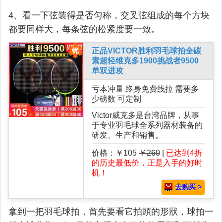
4、看一下弦装得是否匀称，交叉弦组成的每个方块
都要同样大，每条弦的松紧度要一致。
正品VICTOR胜利羽毛球拍全碳
素超轻维克多1900挑战者9500
单双进攻
亏本冲量 终身免费线拉 需要多
少磅数 可定制
Victor威克多是台湾品牌，从事
于专业羽毛球全系列器材装备的
研发、生产和销售。
价格：￥105
￥260
|
已达到4折
的历史最低价，正是入手的好时
机！
去购买 >
拿到一把羽毛球拍，首先要看它拍頭的形狀，球拍一