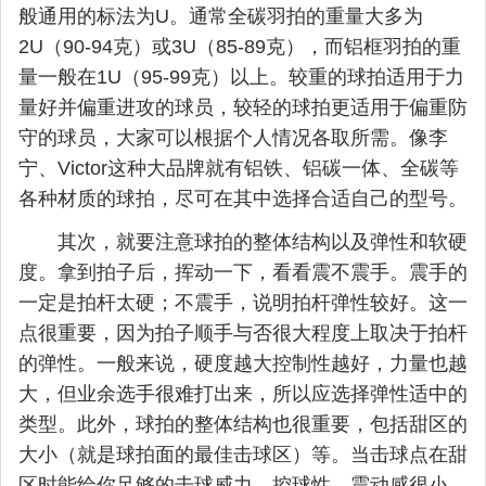
般通用的标法为U。通常全碳羽拍的重量大多为
2U（90-94克）或3U（85-89克），而铝框羽拍的重
量一般在1U（95-99克）以上。较重的球拍适用于力
量好并偏重进攻的球员，较轻的球拍更适用于偏重防
守的球员，大家可以根据个人情况各取所需。像李
宁、Victor这种大品牌就有铝铁、铝碳一体、全碳等
各种材质的球拍，尽可在其中选择合适自己的型号。
其次，就要注意球拍的整体结构以及弹性和软硬
度。拿到拍子后，挥动一下，看看震不震手。震手的
一定是拍杆太硬；不震手，说明拍杆弹性较好。这一
点很重要，因为拍子顺手与否很大程度上取决于拍杆
的弹性。一般来说，硬度越大控制性越好，力量也越
大，但业余选手很难打出来，所以应选择弹性适中的
类型。此外，球拍的整体结构也很重要，包括甜区的
大小（就是球拍面的最佳击球区）等。当击球点在甜
区时能给你足够的击球威力、控球性、震动感很小，