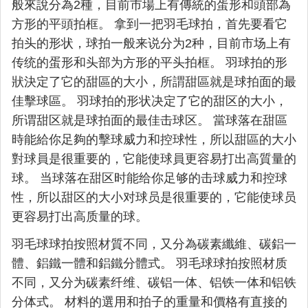
般來說分為2種，目前市場上有傳統的蛋形和頭部為
方形的平頭拍框。 拿到一把羽毛球拍，首先要看它
拍头的形状，球拍一般来说分为2种，目前市场上有
传统的蛋形和头部为方形的平头拍框。 羽球拍的形
狀決定了它的甜區的大小，所謂甜區就是球拍面的最
佳擊球區。 羽球拍的形状决定了它的甜区的大小，
所谓甜区就是球拍面的最佳击球区。 當球落在甜區
時能給你足夠的擊球威力和控球性，所以甜區的大小
對球員是很重要的，它能使球員更容易打出高質量的
球。 当球落在甜区时能给你足够的击球威力和控球
性，所以甜区的大小对球员是很重要的，它能使球员
更容易打出高质量的球。
羽毛球球拍按照材質不同，又分為碳素纖維、碳鋁一
體、鋁鐵一體和鋁鐵分體式。 羽毛球球拍按照材质
不同，又分为碳素纤维、碳铝一体、铝铁一体和铝铁
分体式。 材料的選用和拍子的重量和價格有直接的