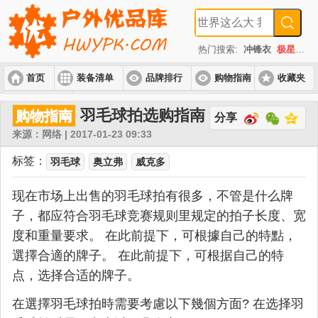
热门搜索:
冲锋衣
极星
速
首页
装备清单
品牌排行
购物指南
收藏夹
入门套装
进阶套装
高端套装
羽毛球拍选购指南
购物指南
分享
来源：网络 | 2017-01-23 09:33
标签：
羽毛球
奥立弗
威克多
现在市场上出售的羽毛球拍有很多，不管是什么牌
子，都应符合羽毛球竞赛规则里规定的拍子长度、宽
度和重量要求。 在此前提下，可根據自己的特點，
選擇合適的牌子。 在此前提下，可根据自己的特
点，选择合适的牌子。
在選擇羽毛球拍時需要考慮以下幾個方面? 在选择羽