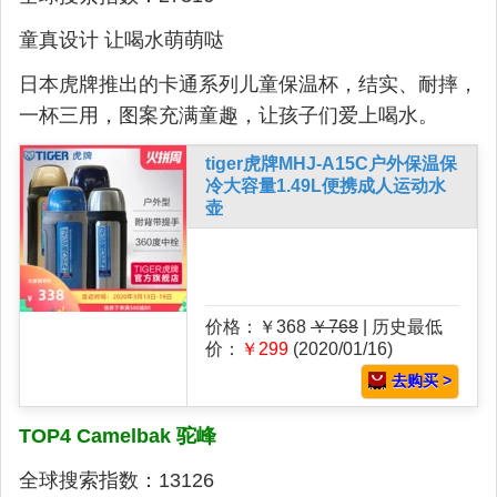
童真设计 让喝水萌萌哒
日本虎牌推出的卡通系列儿童保温杯，结实、耐摔，
一杯三用，图案充满童趣，让孩子们爱上喝水。
tiger虎牌MHJ-A15C户外保温保
冷大容量1.49L便携成人运动水
壶
价格：￥368
￥768
| 历史最低
价：
￥299
(2020/01/16)
去购买 >
TOP4 Camelbak 驼峰
全球搜索指数：13126