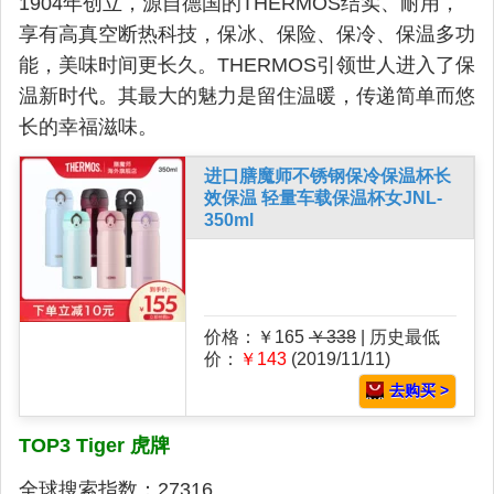
1904年创立，源自德国的THERMOS结实、耐用，
享有高真空断热科技，保冰、保险、保冷、保温多功
能，美味时间更长久。THERMOS引领世人进入了保
温新时代。其最大的魅力是留住温暖，传递简单而悠
长的幸福滋味。
进口膳魔师不锈钢保冷保温杯长
效保温 轻量车载保温杯女JNL-
350ml
价格：￥165
￥338
| 历史最低
价：
￥143
(2019/11/11)
去购买 >
TOP3 Tiger 虎牌
全球搜索指数：27316