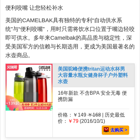
便利咬嘴 让您轻松补水
美国的CAMELBAK具有独特的专利“自动供水系
统”与“便利咬嘴”，用时只需将饮水口位置于嘴边轻咬
即可供水。多年来Camelbak的高品质与稳定性，深
受美国军方的信赖与长期选用，更成为美国最著名的
水壶商品。
美国驼峰便携tritan运动水杯男
大容量水瓶女健身杯子户外塑料
水壶
16年新款 不含BPA 安全无毒 便
携防漏
价格：￥149
￥168
| 历史最低
价：
￥79
(2016/10/1)
去购买 >