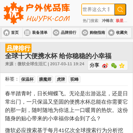
热门搜索:
冲锋衣
极星
速
首页
装备清单
品牌排行
购物指南
收藏夹
入门套装
进阶套装
高端套装
品牌排行
全球十大便携水杯 给你稳稳的小幸福
来源：微软全球生活汇 | 2017-03-11 19:24
分享
标签：
保温杯
膳魔师
虎牌
驼峰
春半踏青时，日长蝴蝶飞。无论是出游远足，还是日
常出门，一只保温又坚固的便携水杯总能在你需要它
的那一刻，随时随地为你送上一口暖胃的热饮。这份
随身的贴心带来的小幸福你体会到了么？
微软必应搜索基于每月41亿次全球搜索行为分析挖