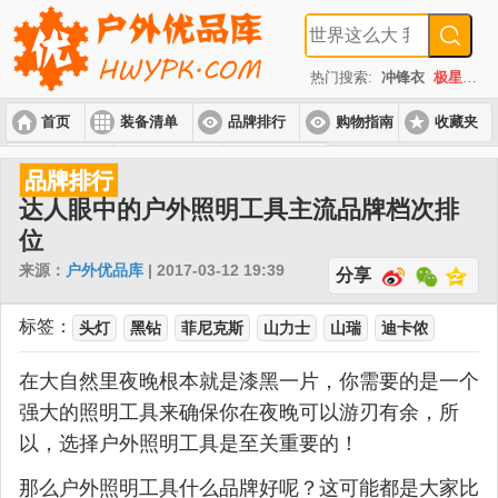
热门搜索:
冲锋衣
极星
速
首页
装备清单
品牌排行
购物指南
收藏夹
入门套装
进阶套装
高端套装
品牌排行
达人眼中的户外照明工具主流品牌档次排
位
来源：
户外优品库
| 2017-03-12 19:39
分享
标签：
头灯
黑钻
菲尼克斯
山力士
山瑞
迪卡侬
在大自然里夜晚根本就是漆黑一片，你需要的是一个
强大的照明工具来确保你在夜晚可以游刃有余，所
以，选择户外照明工具是至关重要的！
那么户外照明工具什么品牌好呢？这可能都是大家比