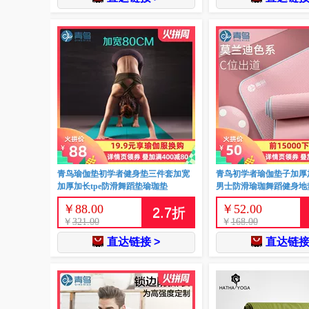
青鸟瑜伽垫初学者健身垫三件套加宽
青鸟初学者瑜伽垫子加厚
加厚加长tpe防滑舞蹈垫瑜珈垫
男士防滑瑜珈舞蹈健身地
￥
88.00
￥
52.00
2.7
折
￥
321.00
￥
168.00
直达链接 >
直达链接