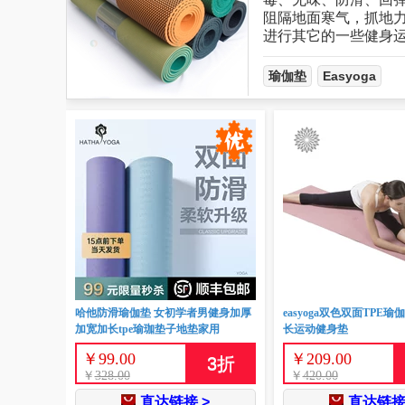
阻隔地面寒气，抓地
进行其它的一些健
瑜伽垫
Easyoga
哈他防滑瑜伽垫 女初学者男健身加厚
easyoga双色双面TPE
加宽加长tpe瑜珈垫子地垫家用
长运动健身垫
￥
99.00
￥
209.00
3
折
￥
328.00
￥
420.00
直达链接 >
直达链接