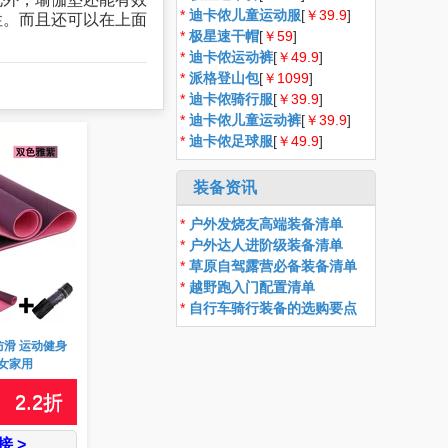
*
迪卡侬儿童运动服
[
￥39.9
]
性。而且还可以在上面
*
极星速干帽
[
￥59
]
*
迪卡侬运动裤
[
￥49.9
]
*
派格登山包
[
￥1099
]
*
迪卡侬骑行服
[
￥39.9
]
*
迪卡侬儿童运动裤
[
￥39.9
]
*
迪卡侬足球服
[
￥49.9
]
装备资讯
*
户外发烧友高端装备清单
*
户外达人进阶级装备清单
*
草原自驾露营必备装备清单
*
越野跑入门配置清单
*
自行车骑行装备的选购要点
防滑 运动健身
女家用
2.2
折
 >