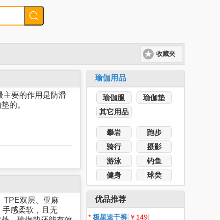
收藏夹
瑜伽用品
最主要的作用是防滑
瑜伽服
瑜伽垫
伽垫的。
其它用品
攀岩
跑步
骑行
摄影
游泳
钓鱼
健身
球类
优品推荐
TPE双层、亚麻
，手感柔软，且无
*
极星速干裤
[
￥149
]
此外，瑜伽垫还能有效