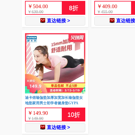
￥
504.00
￥
409.00
8
折
￥
630.00
￥
455.00
直达链接 >
直达链接
迪卡侬瑜伽垫加厚加宽加长瑜伽垫女
地垫家用男士初学者健身垫GYPA
￥
149.90
10
折
￥
149.90
直达链接 >