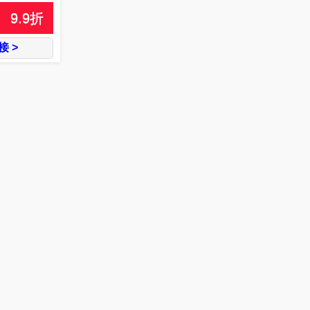
9.9
折
 >