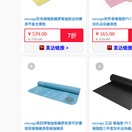
easyoga双色瑜珈垫橡胶瑜伽垫运动健
easyoga初学者瑜珈垫P
身平板支撑垫
加长运动健身垫
￥
539.00
￥
165.00
7
折
￥
770.00
￥
220.00
直达链接 >
直达链接
easyoga高回弹瑜伽垫橡胶材质可折叠
easyoga 正品 瑜伽垫 P
迷彩瑜珈健身垫瑜伽辅具
瑜珈垫三件套加长运动健