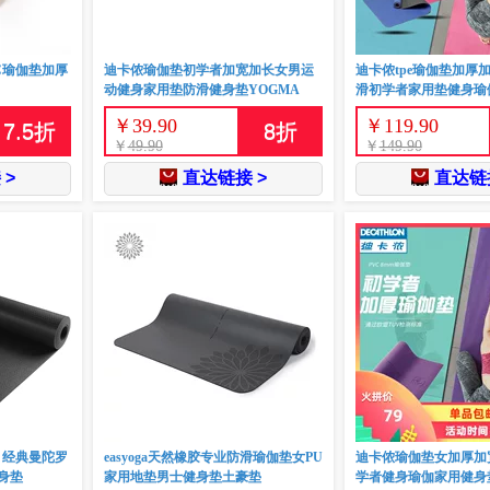
VC瑜伽垫加厚
迪卡侬瑜伽垫初学者加宽加长女男运
迪卡侬tpe瑜伽垫加厚
动健身家用垫防滑健身垫YOGMA
滑初学者家用垫健身瑜伽
￥
39.90
￥
119.90
7.5
折
8
折
￥
49.90
￥
149.90
 >
直达链接 >
直达链接
VC 经典曼陀罗
easyoga天然橡胶专业防滑瑜伽垫女PU
迪卡侬瑜伽垫女加厚加
身垫
家用地垫男士健身垫土豪垫
学者健身瑜伽家用健身垫