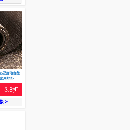
热亚麻瑜伽垫
m家用地垫
3.3
折
 >