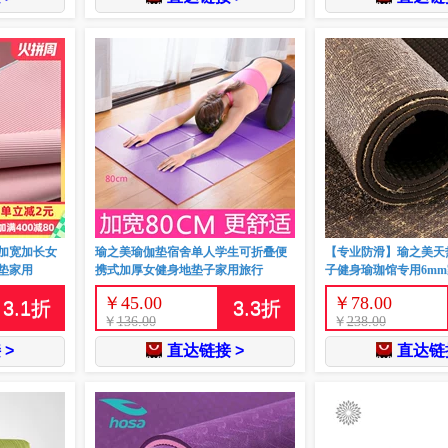
加宽加长女
瑜之美瑜伽垫宿舍单人学生可折叠便
【专业防滑】瑜之美天
垫家用
携式加厚女健身地垫子家用旅行
子健身瑜珈馆专用6m
￥
45.00
￥
78.00
3.1
折
3.3
折
￥
136.00
￥
238.00
 >
直达链接 >
直达链接