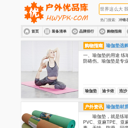
热门搜索:
冲锋
首页
装备清单
品牌排行
购物指南
购物指南
瑜伽垫选
一、瑜伽垫的用途 练
防硌伤。瑜伽垫是专
瑜伽垫
迪卡侬
浩沙
户外资讯
瑜伽垫材
瑜伽垫，就是练瑜伽时
PVC、亚麻TPE、
毒、无味、防滑、回