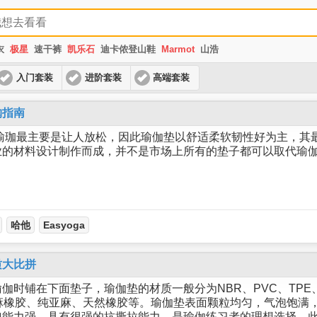
衣
极星
速干裤
凯乐石
迪卡侬登山鞋
Marmot
山浩
入门套装
进阶套装
高端套装
购指南
瑜珈最主要是让人放松，因此瑜伽垫以舒适柔软韧性好为主，其
业的材料设计制作而成，并不是市场上所有的垫子都可以取代瑜
哈他
Easyoga
质大比拼
铺在下面垫子，瑜伽垫的材质一般分为NBR、PVC、TPE、
亚麻橡胶、纯亚麻、天然橡胶等。瑜伽垫表面颗粒均匀，气泡饱满
弹能力强，具有很强的抗撕拉能力，是瑜伽练习者的理想选择。