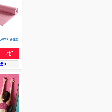
国风PVC瑜伽垫
7
折
 >