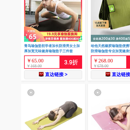
青鸟瑜伽垫初学者加长防滑男女士加
哈他天然橡胶瑜珈垫便携
厚加宽无味健身瑜珈垫子三件套
防滑瑜伽垫专业加宽健身
￥
65.00
￥
268.00
3.9
折
￥
168.00
￥
678.00
直达链接 >
直达链接