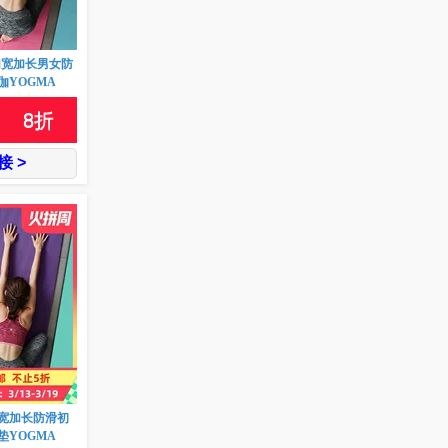
加宽加长男女防
YOGMA
8
折
 >
宽加长防滑初
YOGMA