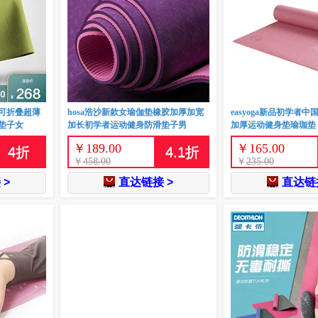
可折叠超薄
hosa浩沙新款女瑜伽垫橡胶加厚加宽
easyoga新品初学者中
垫子女
加长初学者运动健身防滑垫子男
加厚运动健身垫瑜珈垫
￥
189.00
￥
165.00
4
折
4.1
折
￥
458.00
￥
235.00
 >
直达链接 >
直达链接