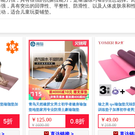
力强，具有突出的回弹性、平整性、防滑性、以及人体皮肤亲和
身运动，适合儿童玩耍铺垫。
瑜伽垫瑜珈垫加
青鸟天然橡胶女男士初学者健身瑜伽
瑜之美 tpe瑜伽垫无味
垫地垫家用专业防滑土豪瑜珈垫
训练垫子加厚初学者男
￥
125.00
￥
49.00
5
折
0.8
折
￥
1600.00
￥
218.00
 >
直达链接 >
直达链接