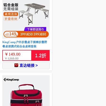
KingCamp户外折叠桌子摆摊折叠野
餐桌便携式铝合金桌椅套装
￥
149.00
1.2
折
￥
1268.00
直达链接 >