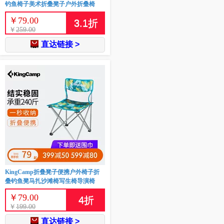
钓鱼椅子美术折叠凳子户外折叠椅
￥
79.00
3.1
折
￥
259.00
直达链接 >
KingCamp折叠凳子便携户外椅子折
叠钓鱼凳马扎沙滩椅写生椅导演椅
￥
79.00
4
折
￥
199.00
直达链接 >