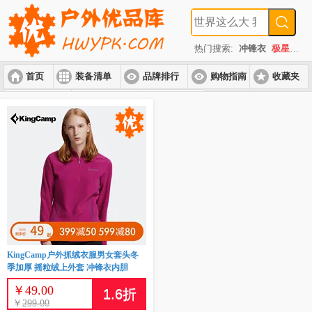
热门搜索:
冲锋衣
极星
速
首页
装备清单
品牌排行
购物指南
收藏夹
入门套装
进阶套装
高端套装
KingCamp户外抓绒衣服男女套头冬
季加厚 摇粒绒上外套 冲锋衣内胆
￥
49.00
1.6
折
￥
299.00