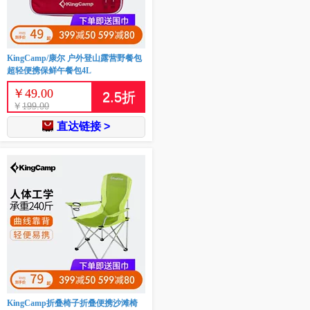
KingCamp/康尔 户外登山露营野餐包
超轻便携保鲜午餐包4L
￥
49.00
2.5
折
￥
199.00
直达链接 >
KingCamp折叠椅子折叠便携沙滩椅