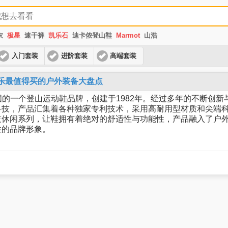
衣
极星
速干裤
凯乐石
迪卡侬登山鞋
Marmot
山浩
入门套装
进阶套装
高端套装
ll迈乐最值得买的户外装备大盘点
是美国的一个登山运动鞋品牌，创建于1982年。经过多年的不断创新与发
科技，产品汇集着各种独家专利技术，采用高耐用型材质和尖端
技休闲系列，让鞋拥有着绝对的舒适性与功能性，产品融入了户
性的品牌形象。