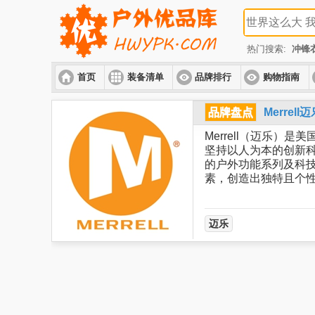
热门搜索:
冲锋
首页
装备清单
品牌排行
购物指南
品牌盘点
Merre
Merrell（迈乐）
坚持以人为本的创新
的户外功能系列及科
素，创造出独特且个
迈乐