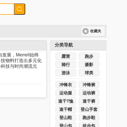
收藏夹
分类导航
展，Merrell始终
露营
跑步
科技物料打造出多元化
骑行
摄影
外科技与时尚潮流元
游泳
球类
冲锋衣
冲锋裤
运动服
运动裤
速干T恤
速干裤
速干帽
登山手套
登山鞋
跑步鞋
登山包
徒步包