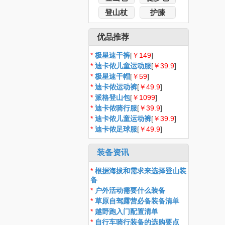
登山杖
护膝
优品推荐
*
极星速干裤
[
￥149
]
*
迪卡侬儿童运动服
[
￥39.9
]
*
极星速干帽
[
￥59
]
*
迪卡侬运动裤
[
￥49.9
]
*
派格登山包
[
￥1099
]
*
迪卡侬骑行服
[
￥39.9
]
*
迪卡侬儿童运动裤
[
￥39.9
]
*
迪卡侬足球服
[
￥49.9
]
装备资讯
*
根据海拔和需求来选择登山装
备
*
户外活动需要什么装备
*
草原自驾露营必备装备清单
*
越野跑入门配置清单
*
自行车骑行装备的选购要点