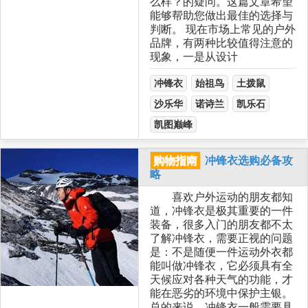
么样？的疑问。这篇文章希望
能够帮助您做出最佳的选择与
判断。 现在市场上常见的户外
品牌，有两种比较值得注意的
现象，一是从设计
冲锋衣
始祖鸟
土拨鼠
沙乐华
诺诗兰
凯乐石
凯图巅峰
购物指南
冲锋衣选购必备攻
略
喜欢户外运动的朋友都知
道，冲锋衣是极其重要的一件
装备，很多入门的朋友都不太
了解冲锋衣，需要正视的问题
是：不是随便一件运动外衣都
能叫做冲锋衣，它必须具有全
天候应对各种天气的功能，才
能在恶劣的环境中保护主银。
总的来说，冲锋衣一般需要具