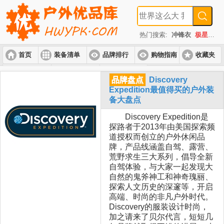
热门搜索:
冲锋衣
极星
速
首页
装备清单
品牌排行
购物指南
收藏夹
入门套装
进阶套装
高端套装
品牌盘点
Discovery
Expedition最值得买的户外装
备大盘点
Discovery Expedition是
探路者于2013年由美国探索频
道授权而创立的户外休闲品
牌，产品线涵盖自驾、露营、
荒野求生三大系列，倡导全新
自驾体验，与大家一起发现大
自然的鬼斧神工和神奇瑰丽、
探索人文历史的深邃等，开启
高端、时尚的非凡户外时代。
Discovery的服装设计时尚，
加之请来了贝尔代言，短短几