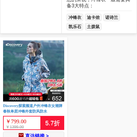
备3大特点：
冲锋衣
迪卡侬
诺诗兰
凯乐石
土拨鼠
Discovery探索频道户外冲锋衣女潮牌
春秋单层冲锋外套防风防水
￥
799.00
5.7
折
￥
1399.00
直达链接 >