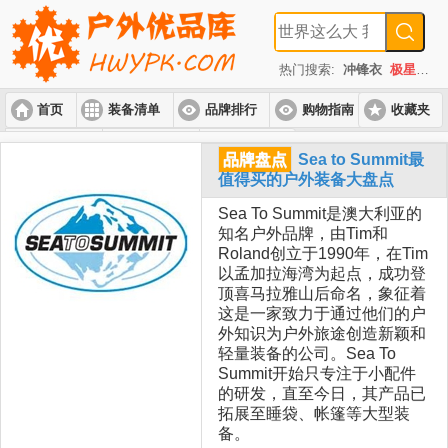
热门搜索:
冲锋衣
极星
速
首页
装备清单
品牌排行
购物指南
收藏夹
入门套装
进阶套装
高端套装
品牌盘点
Sea to Summit最
值得买的户外装备大盘点
Sea To Summit是澳大利亚的
知名户外品牌，由Tim和
Roland创立于1990年，在Tim
以孟加拉海湾为起点，成功登
顶喜马拉雅山后命名，象征着
这是一家致力于通过他们的户
外知识为户外旅途创造新颖和
轻量装备的公司。Sea To
Summit开始只专注于小配件
的研发，直至今日，其产品已
拓展至睡袋、帐篷等大型装
备。