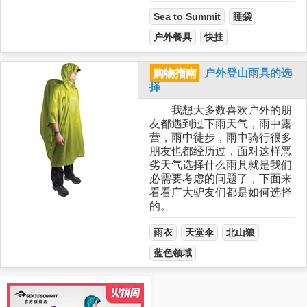
Sea to Summit
睡袋
户外餐具
快挂
购物指南
户外登山雨具的选
择
我想大多数喜欢户外的朋
友都遇到过下雨天气，雨中露
营，雨中徒步，雨中骑行很多
朋友也都经历过，面对这样恶
劣天气选择什么雨具就是我们
必需要考虑的问题了，下面来
看看广大驴友们都是如何选择
的。
雨衣
天堂伞
北山狼
蓝色领域