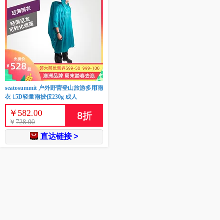
seatosummit 户外野营登山旅游多用雨
衣 15D轻量雨披仅230g 成人
￥
582.00
8
折
￥
728.00
直达链接 >