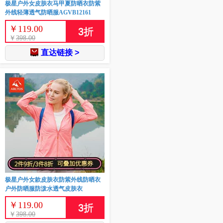
极星户外女皮肤衣马甲夏防晒衣防紫
外线轻薄透气防晒服AGVB12161
￥
119.00
3
折
￥
398.00
直达链接 >
极星户外女款皮肤衣防紫外线防晒衣
户外防晒服防泼水透气皮肤衣
￥
119.00
3
折
￥
398.00