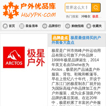
热门搜索:
冲锋衣
极星
速
首页
装备清单
品牌排行
购物指南
收藏夹
入门套装
进阶套装
高端套装
品牌盘点
极星最值得买的户
外装备大盘点
极星是广州市炜峰户外运动用
品有限公司旗下户外品牌，
1998年极星品牌诞生，2014
年英文名由Shehe改为
Arctos，极星的产品涵盖户外
服装、背包、鞋靴和帐篷等。
早在上世纪八十年代，开设于
广东江门的极星制衣厂就开始
为国际高端户外品牌加工生产
户外服装，成为众多顶级户外
品牌的幕后英雄。在近20年
中，极星积累了丰富的户外服