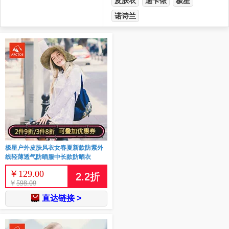
皮肤衣
迪卡侬
极星
诺诗兰
极星户外皮肤风衣女春夏新款防紫外
线轻薄透气防晒服中长款防晒衣
￥
129.00
2.2
折
￥
598.00
直达链接 >