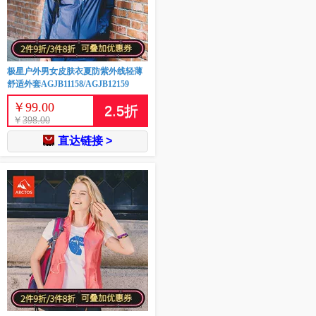
极星户外男女皮肤衣夏防紫外线轻薄
舒适外套AGJB11158/AGJB12159
￥
99.00
2.5
折
￥
398.00
直达链接 >