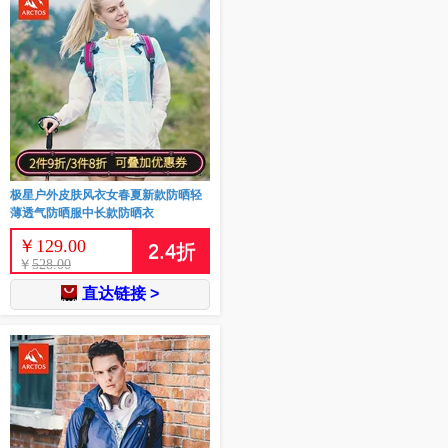
极星户外皮肤风衣女春夏新款防晒轻
薄透气防晒服中长款防晒衣
￥
129.00
2.4
折
￥
528.00
直达链接 >