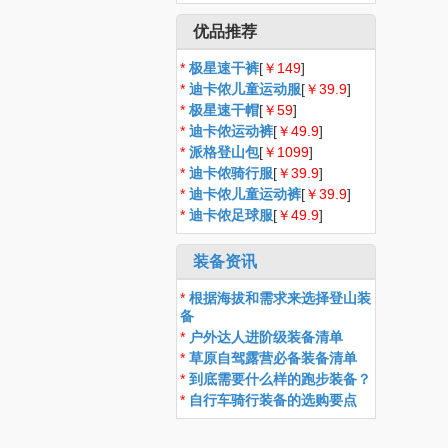
优品推荐
*
极星速干裤
[
￥149
]
*
迪卡侬儿童运动服
[
￥39.9
]
*
极星速干帽
[
￥59
]
*
迪卡侬运动裤
[
￥49.9
]
*
派格登山包
[
￥1099
]
*
迪卡侬骑行服
[
￥39.9
]
*
迪卡侬儿童运动裤
[
￥39.9
]
*
迪卡侬足球服
[
￥49.9
]
装备资讯
*
根据海拔和需求来选择登山装
备
*
户外达人进阶级装备清单
*
草原自驾露营必备装备清单
*
到底需要什么样的跑步装备？
*
自行车骑行装备的选购要点