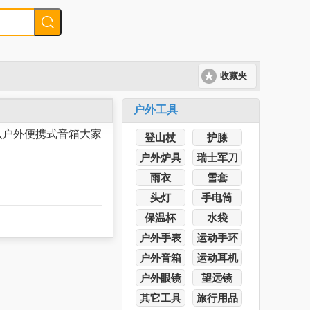
收藏夹
户外工具
么户外便携式音箱大家
登山杖
护膝
户外炉具
瑞士军刀
雨衣
雪套
头灯
手电筒
保温杯
水袋
户外手表
运动手环
户外音箱
运动耳机
户外眼镜
望远镜
其它工具
旅行用品