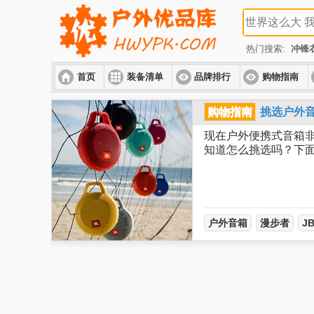
热门搜索:
冲锋
首页
装备清单
品牌排行
购物指南
购物指南
挑选户外
现在户外便携式音箱
知道怎么挑选吗？下
户外音箱
漫步者
J