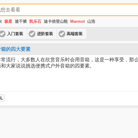
衣
极星
速干裤
凯乐石
迪卡侬登山鞋
Marmot
山浩
入门套装
进阶套装
高端套装
音箱的四大要素
非常流行，大多数人在欣赏音乐时会用音箱，这是一种享受，那
面和大家说说挑选便携式户外音箱的四要素。
BL