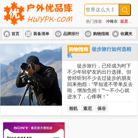
热门搜索:
冲锋衣
极星
速
首页
装备清单
品牌排行
购物指南
收藏夹
入门套装
进阶套装
高端套装
购物指南
徒步旅行如何选相
机
徒步旅行，已经成为时下
不少年轻驴友的出行选择。但
曾经听到不少去过徒步的朋友
回来抱怨：“早知道不带单反去
啦，增加负担！”“一不小心就
进水了，心疼啊！”
相机
索尼
保谷