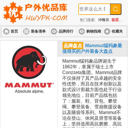
热门搜索:
冲锋衣
极星
速
首页
装备清单
品牌排行
购物指南
收藏夹
入门套装
进阶套装
高端套装
品牌盘点
Mammut猛犸象最
值得买的户外装备大盘点
Mammut猛犸象品牌诞生于
1862年，隶属于瑞士上市
Conzzeta集团。Mammut品牌
不仅保持了其产品卓越的安全
性优势，而且在技术创新以及
款式设计剪裁方面也处于行业
领先地位，目前产品线包括
了：服装、鞋、背包、攀登
绳、攀登装备、雪崩救援设备
以及睡袋等系列。Mammut不
论在登山、休闲及滑雪等装备
上，坚持选用高抗磨擦、高抗