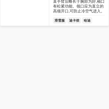
直手臂后略长于腕部为好,袖口
有松紧功能。领口应为直立的
高领开口,可防止冷空气进入。
滑雪服
迪卡侬
哈迪