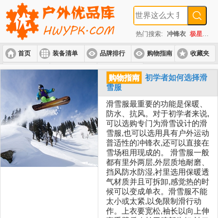
热门搜索:
冲锋衣
极星
速
首页
装备清单
品牌排行
购物指南
收藏夹
入门套装
进阶套装
高端套装
购物指南
初学者如何选择滑
雪服
滑雪服最重要的功能是保暖、
防水、抗风。对于初学者来说,
可以选购专门为滑雪设计的滑
雪服,也可以选用具有户外运动
普适性的冲锋衣,还可以直接在
雪场租用现成的。 滑雪服一般
都有里外两层,外层质地耐磨、
挡风防水防湿,衬里选用保暖透
气材质并且可拆卸,感觉热的时
候可以变成单衣。滑雪服不能
太小或太紧,以免限制滑行动
作。上衣要宽松,袖长以向上伸