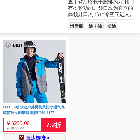
直手臂后略长于腕部为好,袖口
有松紧功能。领口应为直立的
高领开口,可防止冷空气进入。
滑雪服
迪卡侬
哈迪
HALTI/哈尔迪户外男防风防水透气保
暖简洁女耐磨滑雪服H059-2177
￥
3299.00
7.2
折
￥
4599.00
直达链接 >