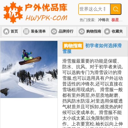
热门搜索:
冲锋衣
极星
速
首页
装备清单
品牌排行
购物指南
收藏夹
入门套装
进阶套装
高端套装
购物指南
初学者如何选择滑
雪服
滑雪服最重要的功能是保暖、
防水、抗风。对于初学者来说,
可以选购专门为滑雪设计的滑
雪服,也可以选用具有户外运动
普适性的冲锋衣,还可以直接在
雪场租用现成的。 滑雪服一般
都有里外两层,外层质地耐磨、
挡风防水防湿,衬里选用保暖透
气材质并且可拆卸,感觉热的时
候可以变成单衣。滑雪服不能
太小或太紧,以免限制滑行动
作。上衣要宽松,袖长以向上伸