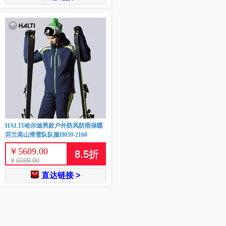
HALTI哈尔迪男款户外防风防雨保暖
芬兰高山滑雪队队服H059-2160
￥
5609.00
8.5
折
￥
6599.00
直达链接 >