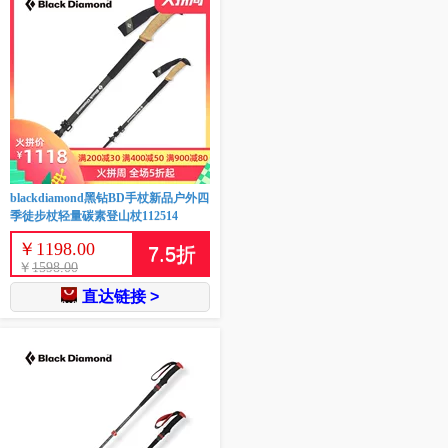
blackdiamond黑钻BD手杖新品户外四
季徒步杖轻量碳素登山杖112514
￥
1198.00
7.5
折
￥
1598.00
直达链接 >