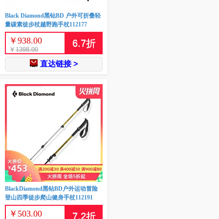
Black Diamond黑钻BD 户外可折叠轻
量碳素徒步杖越野跑手杖112177
￥
938.00
6.7
折
￥
1398.00
直达链接 >
BlackDiamond黑钻BD户外运动冒险
登山四季徒步爬山健身手杖112191
￥
503.00
7.2
折