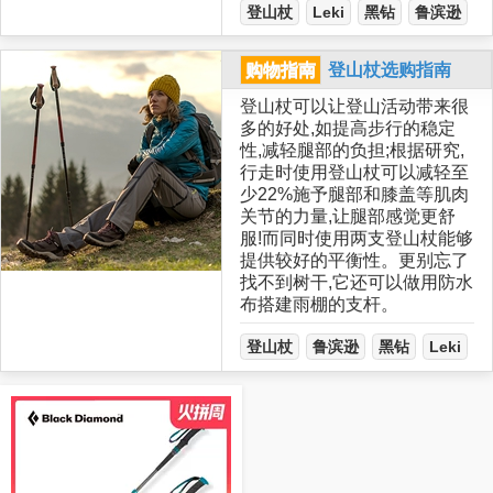
登山杖
Leki
黑钻
鲁滨逊
购物指南
登山杖选购指南
登山杖可以让登山活动带来很
多的好处,如提高步行的稳定
性,减轻腿部的负担;根据研究,
行走时使用登山杖可以减轻至
少22%施予腿部和膝盖等肌肉
关节的力量,让腿部感觉更舒
服!而同时使用两支登山杖能够
提供较好的平衡性。更别忘了
找不到树干,它还可以做用防水
布搭建雨棚的支杆。
登山杖
鲁滨逊
黑钻
Leki