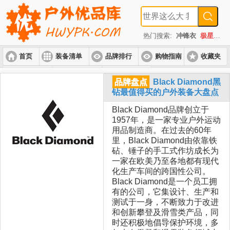
热门搜索:
冲锋衣
极星
速
首页
装备清单
品牌排行
购物指南
收藏夹
入门套装
进阶套装
高端套装
品牌盘点
Black Diamond黑
钻最值得买的户外装备大盘点
Black Diamond品牌创立于
1957年，是一家专业户外运动
用品制造商。在过去的60年
里，Black Diamond由依靠铁
砧、锤子的手工式作坊成长为
一家在欧美乃至各地都有现代
化生产车间的跨国性公司。
Black Diamond是一个员工拥
有的公司，它集设计、生产和
测试于一身，不断致力于改进
和创新攀登及滑雪类产品，同
时还积极地倡导保护环境，多