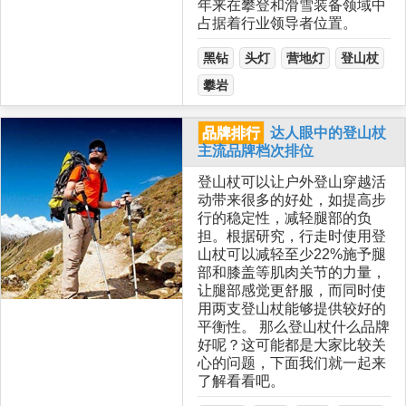
年来在攀登和滑雪装备领域中
占据着行业领导者位置。
黑钻
头灯
营地灯
登山杖
攀岩
品牌排行
达人眼中的登山杖
主流品牌档次排位
登山杖可以让户外登山穿越活
动带来很多的好处，如提高步
行的稳定性，减轻腿部的负
担。根据研究，行走时使用登
山杖可以减轻至少22%施予腿
部和膝盖等肌肉关节的力量，
让腿部感觉更舒服，而同时使
用两支登山杖能够提供较好的
平衡性。 那么登山杖什么品牌
好呢？这可能都是大家比较关
心的问题，下面我们就一起来
了解看看吧。