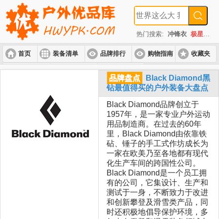
热门搜索:
冲锋衣
极星
速
首页
装备清单
品牌排行
购物指南
收藏夹
入门套装
进阶套装
高端套装
品牌盘点
Black Diamond黑
钻最值得买的户外装备大盘点
Black Diamond品牌创立于
1957年，是一家专业户外运动
用品制造商。在过去的60年
里，Black Diamond由依靠铁
砧、锤子的手工式作坊成长为
一家在欧美乃至各地都有现代
化生产车间的跨国性公司。
Black Diamond是一个员工拥
有的公司，它集设计、生产和
测试于一身，不断致力于改进
和创新攀登及滑雪类产品，同
时还积极地倡导保护环境，多