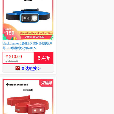
blackdiamond黑钻BD ION100流明户
外LED防泼水头灯620627
￥
210.00
6.4
折
￥
328.00
直达链接 >