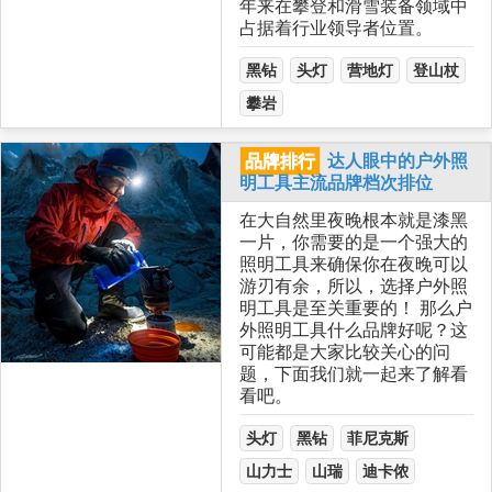
年来在攀登和滑雪装备领域中
占据着行业领导者位置。
黑钻
头灯
营地灯
登山杖
攀岩
品牌排行
达人眼中的户外照
明工具主流品牌档次排位
在大自然里夜晚根本就是漆黑
一片，你需要的是一个强大的
照明工具来确保你在夜晚可以
游刃有余，所以，选择户外照
明工具是至关重要的！ 那么户
外照明工具什么品牌好呢？这
可能都是大家比较关心的问
题，下面我们就一起来了解看
看吧。
头灯
黑钻
菲尼克斯
山力士
山瑞
迪卡侬