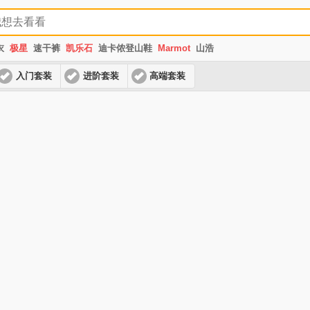
衣
极星
速干裤
凯乐石
迪卡侬登山鞋
Marmot
山浩
入门套装
进阶套装
高端套装