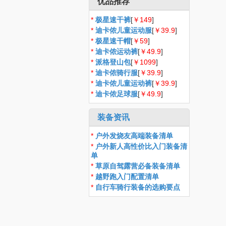
优品推荐
*
极星速干裤
[
￥149
]
*
迪卡侬儿童运动服
[
￥39.9
]
*
极星速干帽
[
￥59
]
*
迪卡侬运动裤
[
￥49.9
]
*
派格登山包
[
￥1099
]
*
迪卡侬骑行服
[
￥39.9
]
*
迪卡侬儿童运动裤
[
￥39.9
]
*
迪卡侬足球服
[
￥49.9
]
装备资讯
*
户外发烧友高端装备清单
*
户外新人高性价比入门装备清
单
*
草原自驾露营必备装备清单
*
越野跑入门配置清单
*
自行车骑行装备的选购要点