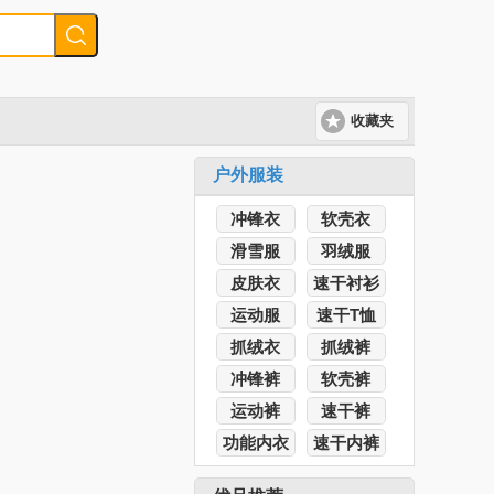
收藏夹
户外服装
冲锋衣
软壳衣
滑雪服
羽绒服
皮肤衣
速干衬衫
运动服
速干T恤
抓绒衣
抓绒裤
冲锋裤
软壳裤
运动裤
速干裤
功能内衣
速干内裤