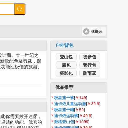
收藏夹
户外背包
及设计商。廿一世纪之
登山包
徒步包
用新款配色及剪裁，摆
腰包
骑行包
及功能性极佳的旅游、
摄影包
防雨罩
优品推荐
*
极星速干裤
[
￥149
]
*
迪卡侬儿童运动服
[
￥39.9
]
*
极星速干帽
[
￥59
]
*
迪卡侬运动裤
[
￥49.9
]
因此你需要拨开迷雾，
*
派格登山包
[
￥1099
]
着卓越的功能、优秀的
档品牌和高档品牌的差
*
迪卡侬骑行服
[
￥39.9
]