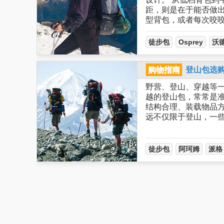
距，则是在于能否做
型背包，或者每次咬
徒步包
Osprey
沃
购物指南
登山包选
野营、登山、穿越等
越的登山包，常常是
结构合理、装载物品
远不仅限于登山，一
徒步包
阿珂姆
派格