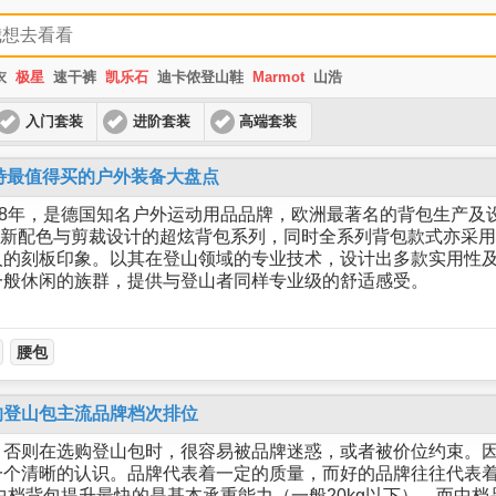
衣
极星
速干裤
凯乐石
迪卡侬登山鞋
Marmot
山浩
入门套装
进阶套装
高端套装
r多特最值得买的户外装备大盘点
于1898年，是德国知名户外运动用品品牌，欧洲最著名的背包生产
出了创新配色与剪裁设计的超炫背包系列，同时全系列背包款式亦采
人的刻板印象。以其在登山领域的专业技术，设计出多款实用性
一般休闲的族群，提供与登山者同样专业级的舒适感受。
腰包
的登山包主流品牌档次排位
，否则在选购登山包时，很容易被品牌迷惑，或者被价位约束。
一个清晰的认识。品牌代表着一定的质量，而好的品牌往往代表
中档背包提升最快的是基本承重能力（一般20kg以下）。而中