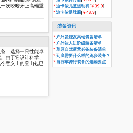
么一次咬咬牙上高端重
*
迪卡侬儿童运动裤
[
￥39.9
]
*
迪卡侬足球服
[
￥49.9
]
装备资讯
*
户外发烧友高端装备清单
*
户外达人进阶级装备清单
*
草原自驾露营必备装备清单
装备，选择一只性能卓
*
到底需要什么样的跑步装备？
囊。由于它设计科学、
*
自行车骑行装备的选购要点
现今意义上的登山包已