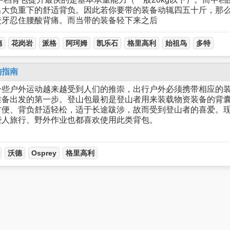
出大负重下的舒适背负。因此若你要带的装备动辄四五十斤，那
咬牙忍住腰酸背痛。而当带的装备轻下来之后
德
花岗岩
派格
阿珂姆
凯乐石
格里高利
始祖鸟
多特
购指南
一些户外运动越来越受到人们的推崇，出行户外必须携带相应的
准备出发的第一步。登山包最初是登山者用来装载物资装备的背
方便、背负舒适轻松，适于长途跋涉，故而受到登山者的喜爱。
些人旅行、野外作业也都喜欢使用此类背包。
沃德
Osprey
格里高利