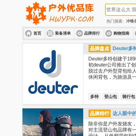
热门搜索:
冲锋
首页
装备清单
品牌排行
购物指南
品牌盘点
Deute
Deuter多特创建
初deuter公司推
脱过去户外型背包给
休闲背包，为旅游及
多特
登山包
骑行包
品牌排行
达人眼中
除非你是户外发烧友
对主流登山包品牌有
设计。 从低档背包到