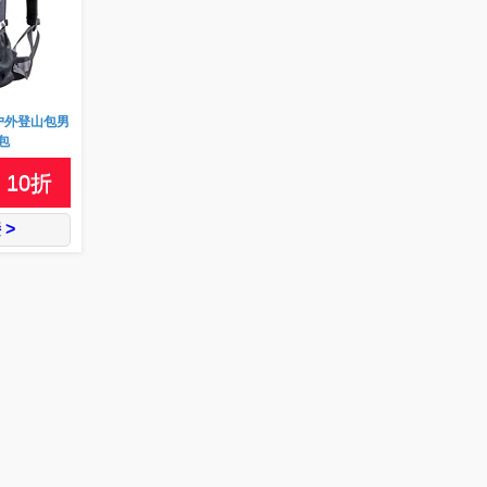
5L户外登山包男
包
10
折
 >