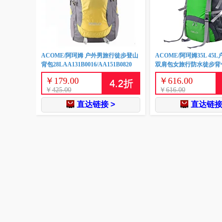
ACOME/阿珂姆 户外男旅行徒步登山
ACOME/阿珂姆35L 4
背包28LAA131B0016/AA151B0820
双肩包女旅行防水徒步背
￥
179.00
￥
616.00
4.2
折
￥
425.00
￥
616.00
直达链接 >
直达链接