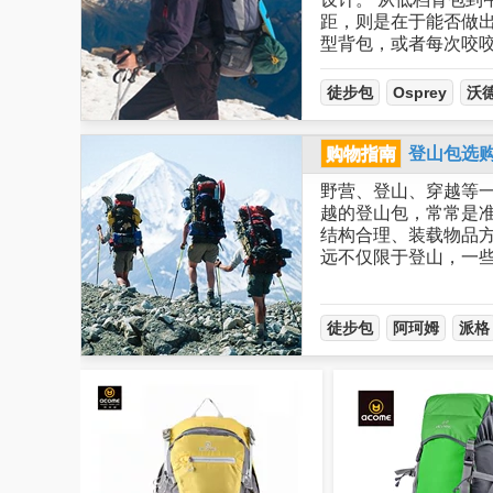
距，则是在于能否做
型背包，或者每次咬
徒步包
Osprey
沃
购物指南
登山包选
野营、登山、穿越等
越的登山包，常常是
结构合理、装载物品
远不仅限于登山，一
徒步包
阿珂姆
派格