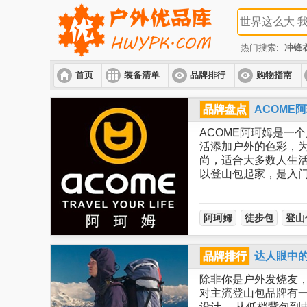
热门搜索:
冲锋
首页
装备清单
品牌排行
购物指南
品牌盘点
ACOME
ACOME阿珂姆是一
活添加户外的色彩，为
尚，适合大多数人生活
以登山包起家，是入
阿珂姆
徒步包
登山
品牌排行
达人眼中
除非你是户外发烧友
对主流登山包品牌有
设计。 从低档背包到