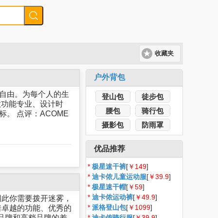
收藏夹
户外背包
往自由。为每个人的生
登山包
徒步包
做功能专业、设计时
腰包
骑行包
。 点评：ACOME
摄影包
防雨罩
优品推荐
*
极星速干裤
[
￥149
]
*
迪卡侬儿童运动服
[
￥39.9
]
*
极星速干帽
[
￥59
]
*
迪卡侬运动裤
[
￥49.9
]
因此你需要拨开迷雾，
*
派格登山包
[
￥1099
]
着卓越的功能、优秀的
档品牌和高档品牌的差
*
迪卡侬骑行服
[
￥39.9
]