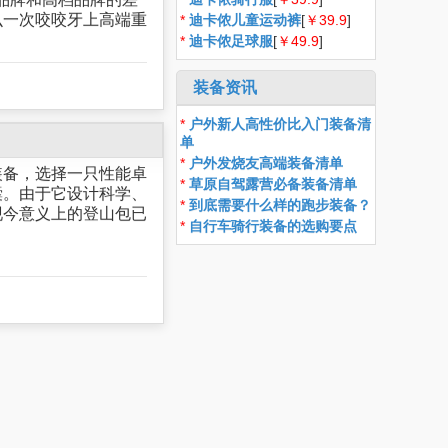
么一次咬咬牙上高端重
*
迪卡侬儿童运动裤
[
￥39.9
]
*
迪卡侬足球服
[
￥49.9
]
装备资讯
*
户外新人高性价比入门装备清
单
*
户外发烧友高端装备清单
装备，选择一只性能卓
*
草原自驾露营必备装备清单
囊。由于它设计科学、
*
到底需要什么样的跑步装备？
现今意义上的登山包已
*
自行车骑行装备的选购要点