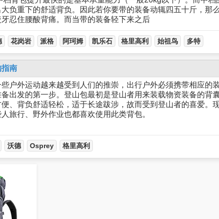
出大负重下的舒适背负。因此若你要带的装备动辄四五十斤，那
咬牙忍住腰酸背痛。而当带的装备轻下来之后
德
花岗岩
派格
阿珂姆
凯乐石
格里高利
始祖鸟
多特
购指南
一些户外运动越来越受到人们的推崇，出行户外必须携带相应的
准备出发的第一步。登山包最初是登山者用来装载物资装备的背
方便、背负舒适轻松，适于长途跋涉，故而受到登山者的喜爱。
些人旅行、野外作业也都喜欢使用此类背包。
沃德
Osprey
格里高利