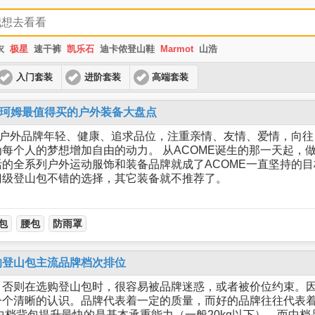
衣
极星
速干裤
凯乐石
迪卡侬登山鞋
Marmot
山浩
入门套装
进阶套装
高端套装
阿珂姆最值得买的户外装备大盘点
个户外品牌年轻、健康、追求品位，注重亲情、友情、爱情，向
每个人的梦想增加自由的动力。 从ACOME诞生的那一天起，
的全系列户外运动服饰和装备品牌就成了ACOME一直坚持的目标
门级登山包不错的选择，其它装备就不推荐了。
包
腰包
防雨罩
的登山包主流品牌档次排位
，否则在选购登山包时，很容易被品牌迷惑，或者被价位约束。
一个清晰的认识。品牌代表着一定的质量，而好的品牌往往代表
中档背包提升最快的是基本承重能力（一般20kg以下）。而中