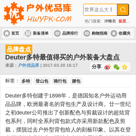
热门搜索:
冲锋衣
极星
速
首页
装备清单
品牌排行
购物指南
收藏夹
入门套装
进阶套装
高端套装
品牌盘点
Deuter多特最值得买的户外装备大盘点
来源：
户外优品库
| 2017-03-20 16:17
分享
标签：
多特
登山包
骑行包
腰包
Deuter多特创建于1898年，是德国知名户外运动用
品品牌，欧洲最著名的背包生产及设计商。廿一世纪
之初deuter公司推出了创新配色与剪裁设计的超炫背
包系列，同时全系列背包款式亦采用新款配色及剪
裁，摆脱过去户外型背包给人的刻板印象。以其在登