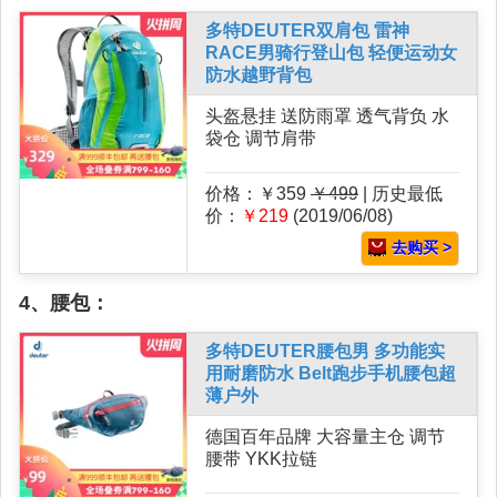
多特DEUTER双肩包 雷神
RACE男骑行登山包 轻便运动女
防水越野背包
头盔悬挂 送防雨罩 透气背负 水
袋仓 调节肩带
价格：￥359
￥499
| 历史最低
价：
￥219
(2019/06/08)
去购买 >
4、腰包：
多特DEUTER腰包男 多功能实
用耐磨防水 Belt跑步手机腰包超
薄户外
德国百年品牌 大容量主仓 调节
腰带 YKK拉链