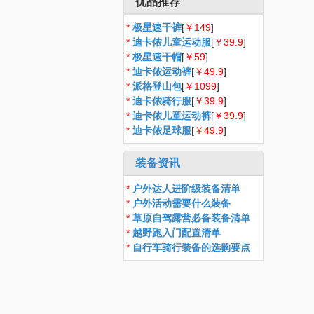
优品推荐
*
极星速干裤
[
￥149
]
*
迪卡侬儿童运动服
[
￥39.9
]
*
极星速干帽
[
￥59
]
*
迪卡侬运动裤
[
￥49.9
]
*
派格登山包
[
￥1099
]
*
迪卡侬骑行服
[
￥39.9
]
*
迪卡侬儿童运动裤
[
￥39.9
]
*
迪卡侬足球服
[
￥49.9
]
装备资讯
*
户外达人进阶级装备清单
*
户外活动需要什么装备
*
草原自驾露营必备装备清单
*
越野跑入门配置清单
*
自行车骑行装备的选购要点