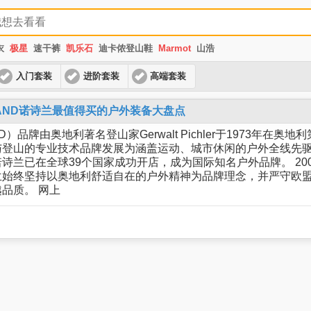
衣
极星
速干裤
凯乐石
迪卡侬登山鞋
Marmot
山浩
入门套装
进阶套装
高端套装
LAND诺诗兰最值得买的户外装备大盘点
D）品牌由奥地利著名登山家Gerwalt Pichler于1973年在奥
登山的专业技术品牌发展为涵盖运动、城市休闲的户外全线先驱
诗兰已在全球39个国家成功开店，成为国际知名户外品牌。 20
兰始终坚持以奥地利舒适自在的户外精神为品牌理念，并严守欧
品质。 网上