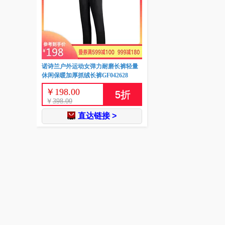
诺诗兰户外运动女弹力耐磨长裤轻量
休闲保暖加厚抓绒长裤GF042628
￥
198.00
5
折
￥
398.00
直达链接 >