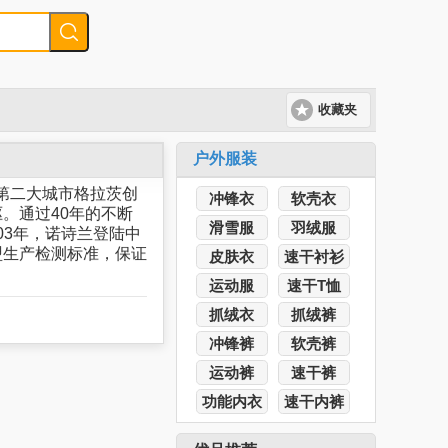
收藏夹
户外服装
地利第二大城市格拉茨创
冲锋衣
软壳衣
。通过40年的不断
滑雪服
羽绒服
03年，诺诗兰登陆中
盟生产检测标准，保证
皮肤衣
速干衬衫
运动服
速干T恤
抓绒衣
抓绒裤
冲锋裤
软壳裤
运动裤
速干裤
功能内衣
速干内裤