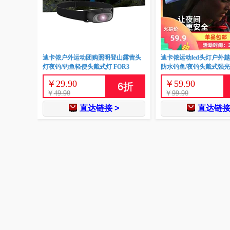
迪卡侬户外运动团购照明登山露营头
迪卡侬运动led头灯户外
灯夜钓/钓鱼轻便头戴式灯 FOR3
防水钓鱼/夜钓头戴式强光
￥
29.90
￥
59.90
6
折
￥
49.90
￥
99.90
直达链接 >
直达链接