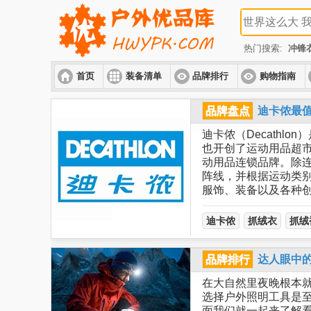
热门搜索:
冲锋
首页
装备清单
品牌排行
购物指南
品牌盘点
迪卡侬最
迪卡侬（Decathlo
也开创了运动用品超市
动用品连锁品牌。除
阵线，并根据运动类别
服饰、装备以及各种
迪卡侬
抓绒衣
抓绒
品牌排行
达人眼中
在大自然里夜晚根本
选择户外照明工具是至
面我们就一起来了解