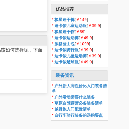
优品推荐
*
极星速干裤
[
￥149
]
*
迪卡侬儿童运动服
[
￥39.9
]
*
极星速干帽
[
￥59
]
*
迪卡侬运动裤
[
￥49.9
]
*
派格登山包
[
￥1099
]
品该如何选择呢，下面
*
迪卡侬骑行服
[
￥39.9
]
*
迪卡侬儿童运动裤
[
￥39.9
]
*
迪卡侬足球服
[
￥49.9
]
装备资讯
*
户外新人高性价比入门装备清
单
*
户外活动需要什么装备
*
草原自驾露营必备装备清单
*
越野跑入门配置清单
*
自行车骑行装备的选购要点