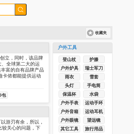
收藏夹
户外工具
q先生创立，同时，该品牌
登山杖
护膝
大、全球第二大的运
户外炉具
瑞士军刀
供丰富的自有品牌产品
迪卡侬都能提供运动
雨衣
雪套
头灯
手电筒
保温杯
水袋
步包
户外手表
运动手环
户外音箱
运动耳机
户外眼镜
望远镜
可以游刃有余，所以，
比较关心的问题，下
其它工具
旅行用品