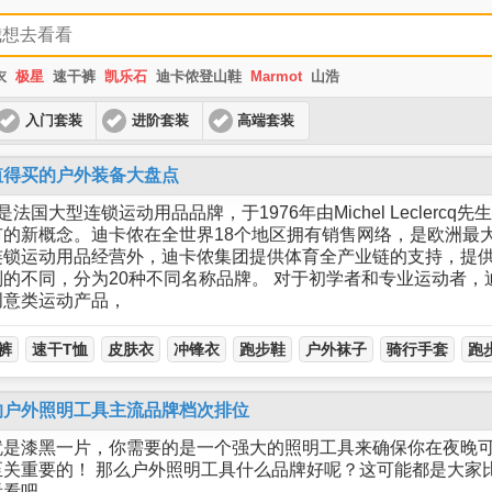
衣
极星
速干裤
凯乐石
迪卡侬登山鞋
Marmot
山浩
入门套装
进阶套装
高端套装
值得买的户外装备大盘点
n）是法国大型连锁运动用品品牌，于1976年由Michel Leclerc
的新概念。迪卡侬在全世界18个地区拥有销售网络，是欧洲最
连锁运动用品经营外，迪卡侬集团提供体育全产业链的支持，提
的不同，分为20种不同名称品牌。 对于初学者和专业运动者，
创意类运动产品，
裤
速干T恤
皮肤衣
冲锋衣
跑步鞋
户外袜子
骑行手套
跑
的户外照明工具主流品牌档次排位
就是漆黑一片，你需要的是一个强大的照明工具来确保你在夜晚
关重要的！ 那么户外照明工具什么品牌好呢？这可能都是大家
看看吧。