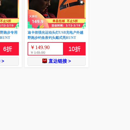
越野跑步专用
迪卡侬强光运动头灯USB充电户外越
RUNT
野跑步钓鱼夜钓头戴式亮RUNT
￥
149.90
6
折
10
折
￥
149.90
 >
直达链接 >