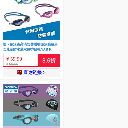
迪卡侬泳镜高清防雾透明游泳眼镜男
女儿童防水潜水镜护目镜NAB K
￥
59.90
8.6
折
￥
69.90
直达链接 >