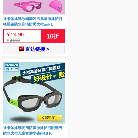
迪卡侬泳镜泳帽套装男儿童游泳护目
镜眼镜防水高清防雾大框nab k
￥
24.90
10
折
￥
24.90
直达链接 >
迪卡侬泳镜高清防雾游泳护目眼镜男
防水大框儿童女潜水镜NAB K