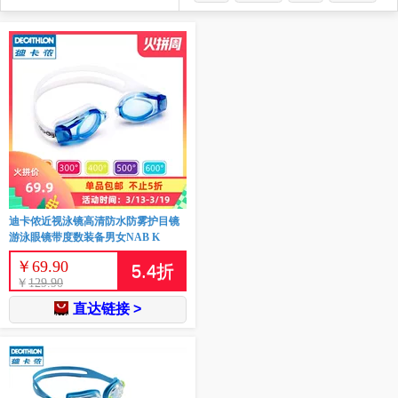
迪卡侬近视泳镜高清防水防雾护目镜
游泳眼镜带度数装备男女NAB K
￥
69.90
5.4
折
￥
129.90
直达链接 >