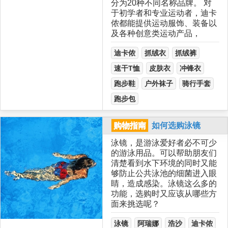
分为20种不同名称品牌。 对
于初学者和专业运动者，迪卡
侬都能提供运动服饰、装备以
及各种创意类运动产品，
迪卡侬
抓绒衣
抓绒裤
速干T恤
皮肤衣
冲锋衣
跑步鞋
户外袜子
骑行手套
跑步包
购物指南
如何选购泳镜
泳镜，是游泳爱好者必不可少
的游泳用品。可以帮助朋友们
清楚看到水下环境的同时又能
够防止公共泳池的细菌进入眼
睛，造成感染。泳镜这么多的
功能，选购时又应该从哪些方
面来挑选呢？
泳镜
阿瑞娜
浩沙
迪卡侬