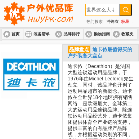
热门搜索:
冲锋衣
极星
速
首页
装备清单
品牌排行
购物指南
收藏夹
入门套装
进阶套装
高端套装
品牌盘点
迪卡侬最值得买的
户外装备大盘点
迪卡侬（Decathlon）是法国
大型连锁运动用品品牌，于
1976年由Michel Leclercq先生
创立，同时，该品牌也开创了
运动用品超市的新概念。迪卡
侬在全世界18个地区拥有销售
网络，是欧洲最大、全球第二
大的运动用品连锁品牌。除连
锁运动用品经营外，迪卡侬集
团提供体育全产业链的支持，
提供丰富的自有品牌产品阵
线，并根据运动类别的不同，