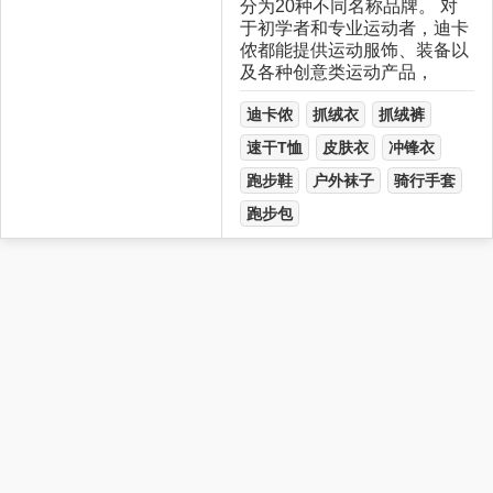
分为20种不同名称品牌。 对
于初学者和专业运动者，迪卡
侬都能提供运动服饰、装备以
及各种创意类运动产品，
迪卡侬
抓绒衣
抓绒裤
速干T恤
皮肤衣
冲锋衣
跑步鞋
户外袜子
骑行手套
跑步包