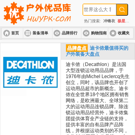
热门搜索:
冲锋衣
极星
速
首页
装备清单
品牌排行
购物指南
收藏夹
入门套装
进阶套装
高端套装
品牌盘点
迪卡侬最值得买的
户外装备大盘点
迪卡侬（Decathlon）是法国
大型连锁运动用品品牌，于
1976年由Michel Leclercq先生
创立，同时，该品牌也开创了
运动用品超市的新概念。迪卡
侬在全世界18个地区拥有销售
网络，是欧洲最大、全球第二
大的运动用品连锁品牌。除连
锁运动用品经营外，迪卡侬集
团提供体育全产业链的支持，
提供丰富的自有品牌产品阵
线，并根据运动类别的不同，