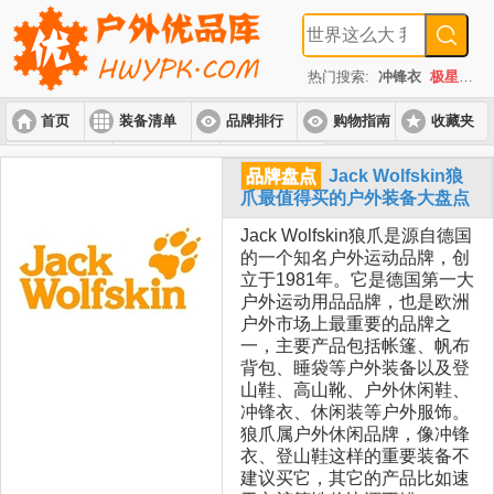
热门搜索:
冲锋衣
极星
速
首页
装备清单
品牌排行
购物指南
收藏夹
入门套装
进阶套装
高端套装
品牌盘点
Jack Wolfskin狼
爪最值得买的户外装备大盘点
Jack Wolfskin狼爪是源自德国
的一个知名户外运动品牌，创
立于1981年。它是德国第一大
户外运动用品品牌，也是欧洲
户外市场上最重要的品牌之
一，主要产品包括帐篷、帆布
背包、睡袋等户外装备以及登
山鞋、高山靴、户外休闲鞋、
冲锋衣、休闲装等户外服饰。
狼爪属户外休闲品牌，像冲锋
衣、登山鞋这样的重要装备不
建议买它，其它的产品比如速