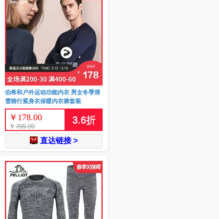
伯希和户外运动功能内衣 男女冬季滑
雪骑行紧身衣保暖内衣裤套装
￥
178.00
3.6
折
￥
499.00
直达链接 >