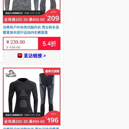
伯希和户外休闲功能内衣 男女秋冬保
暖紧身衣排汗运动内衣裤套装
￥
239.00
5.4
折
￥
439.00
直达链接 >