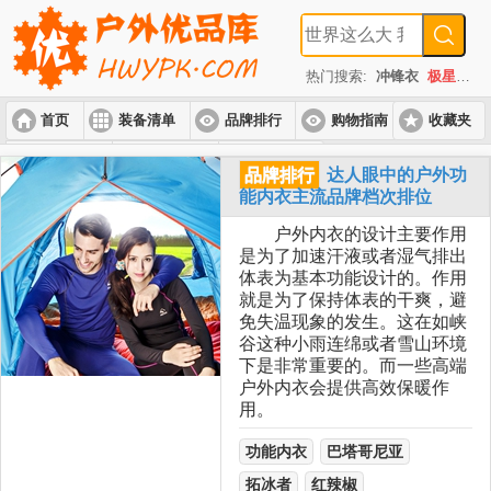
热门搜索:
冲锋衣
极星
速
首页
装备清单
品牌排行
购物指南
收藏夹
入门套装
进阶套装
高端套装
品牌排行
达人眼中的户外功
能内衣主流品牌档次排位
户外内衣的设计主要作用
是为了加速汗液或者湿气排出
体表为基本功能设计的。作用
就是为了保持体表的干爽，避
免失温现象的发生。这在如峡
谷这种小雨连绵或者雪山环境
下是非常重要的。而一些高端
户外内衣会提供高效保暖作
用。
功能内衣
巴塔哥尼亚
拓冰者
红辣椒