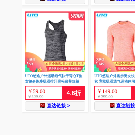
UTO悠途户外运动透气快干背心T恤
UTO悠途户外跑步男女快
女健身跑步吸湿排汗宽松吊带短袖
衣 宽松吸湿透气运动休
￥
59.00
￥
149.00
4.6
折
￥
129.00
￥
299.00
直达链接 >
直达链接