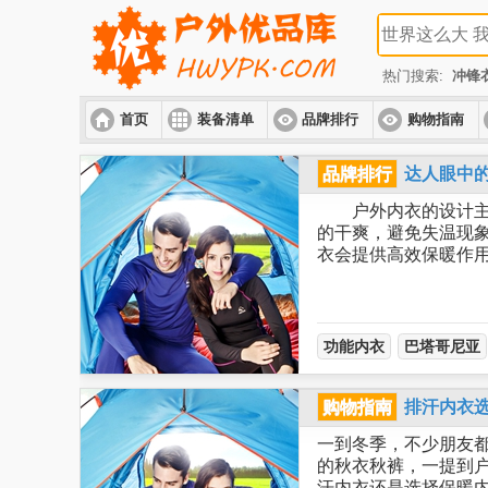
热门搜索:
冲锋
首页
装备清单
品牌排行
购物指南
品牌排行
达人眼中
户外内衣的设计主要
的干爽，避免失温现
衣会提供高效保暖
功能内衣
巴塔哥尼亚
购物指南
排汗内衣
一到冬季，不少朋友
的秋衣秋裤，一提到户
汗内衣还是选择保暖