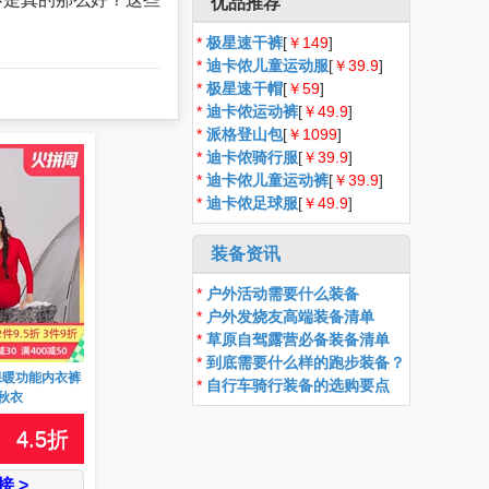
优品推荐
*
极星速干裤
[
￥149
]
*
迪卡侬儿童运动服
[
￥39.9
]
*
极星速干帽
[
￥59
]
*
迪卡侬运动裤
[
￥49.9
]
*
派格登山包
[
￥1099
]
*
迪卡侬骑行服
[
￥39.9
]
*
迪卡侬儿童运动裤
[
￥39.9
]
*
迪卡侬足球服
[
￥49.9
]
装备资讯
*
户外活动需要什么装备
*
户外发烧友高端装备清单
*
草原自驾露营必备装备清单
*
到底需要什么样的跑步装备？
保暖功能内衣裤
*
自行车骑行装备的选购要点
秋衣
4.5
折
 >