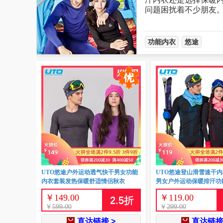
问题困扰着不少朋友
功能内衣
悠途
UTO悠途户外运动透气快干男女功能
UTO悠途登山滑雪速干内
内衣套装发热保暖舒适情侣秋衣
男女户外运动保暖排汗功
￥
149.00
￥
119.00
2.5
折
￥
599.00
￥
299.00
直达链接 >
直达链接