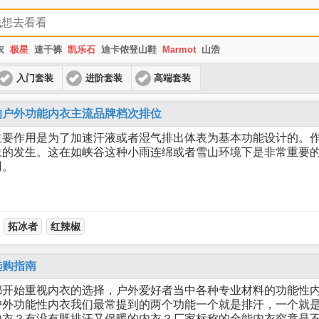
衣
极星
速干裤
凯乐石
迪卡侬登山鞋
Marmot
山浩
入门套装
进阶套装
高端套装
的户外功能内衣主流品牌档次排位
作用是为了加速汗液或者湿气排出体表为基本功能设计的。作
象的发生。这在如峡谷这种小雨连绵或者雪山环境下是非常重要
作用。
拓冰者
红辣椒
选购指南
都开始重视内衣的选择，户外爱好者当中各种专业材料的功能性
外功能性内衣我们最常提到的两个功能一个就是排汗，一个就是
内衣？有没有既排汗又保暖的内衣？厂家标称的全能内衣究竟是