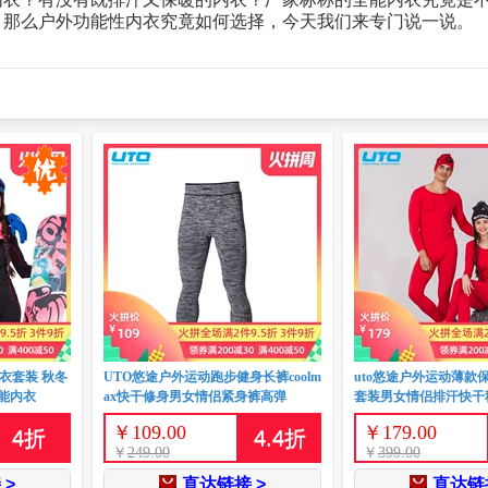
。那么户外功能性内衣究竟如何选择，今天我们来专门说一说。
衣套装 秋冬
UTO悠途户外运动跑步健身长裤coolm
uto悠途户外运动薄款
能内衣
ax快干修身男女情侣紧身裤高弹
套装男女情侣排汗快干
￥
109.00
￥
179.00
4
折
4.4
折
￥
249.00
￥
399.00
 >
直达链接 >
直达链接