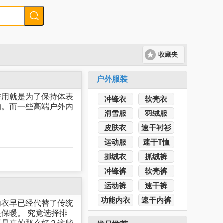
收藏夹
户外服装
用就是为了保持体表
冲锋衣
软壳衣
的。而一些高端户外内
滑雪服
羽绒服
皮肤衣
速干衬衫
运动服
速干T恤
抓绒衣
抓绒裤
冲锋裤
软壳裤
运动裤
速干裤
功能内衣
速干内裤
内衣早已经代替了传统
保暖。 究竟选择排
不是真的那么好？这些