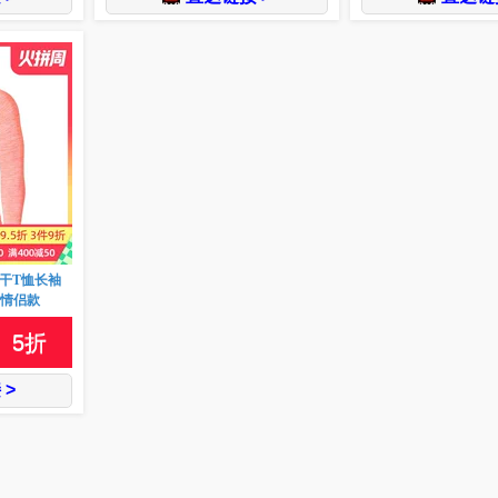
干T恤长袖
闲情侣款
5
折
 >