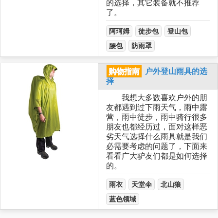
的选择，其它装备就不推荐
了。
阿珂姆
徒步包
登山包
腰包
防雨罩
购物指南
户外登山雨具的选
择
我想大多数喜欢户外的朋
友都遇到过下雨天气，雨中露
营，雨中徒步，雨中骑行很多
朋友也都经历过，面对这样恶
劣天气选择什么雨具就是我们
必需要考虑的问题了，下面来
看看广大驴友们都是如何选择
的。
雨衣
天堂伞
北山狼
蓝色领域