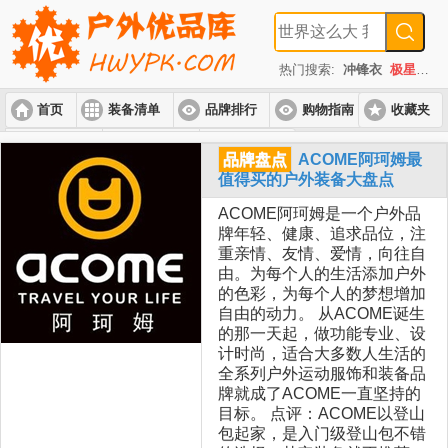
热门搜索:
冲锋衣
极星
速
首页
装备清单
品牌排行
购物指南
收藏夹
入门套装
进阶套装
高端套装
品牌盘点
ACOME阿珂姆最
值得买的户外装备大盘点
ACOME阿珂姆是一个户外品
牌年轻、健康、追求品位，注
重亲情、友情、爱情，向往自
由。为每个人的生活添加户外
的色彩，为每个人的梦想增加
自由的动力。 从ACOME诞生
的那一天起，做功能专业、设
计时尚，适合大多数人生活的
全系列户外运动服饰和装备品
牌就成了ACOME一直坚持的
目标。 点评：ACOME以登山
包起家，是入门级登山包不错