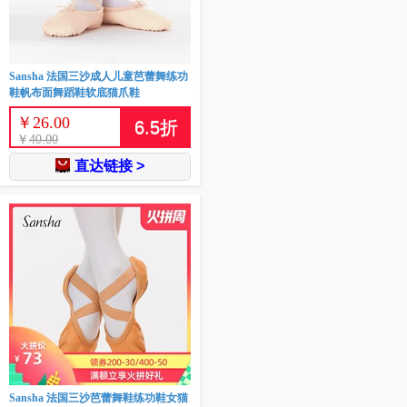
Sansha 法国三沙成人儿童芭蕾舞练功
鞋帆布面舞蹈鞋软底猫爪鞋
￥
26.00
6.5
折
￥
40.00
直达链接 >
Sansha 法国三沙芭蕾舞鞋练功鞋女猫