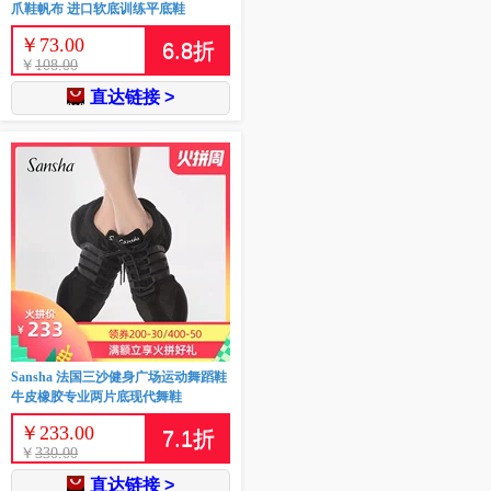
爪鞋帆布 进口软底训练平底鞋
￥
73.00
6.8
折
￥
108.00
直达链接 >
Sansha 法国三沙健身广场运动舞蹈鞋
牛皮橡胶专业两片底现代舞鞋
￥
233.00
7.1
折
￥
330.00
直达链接 >