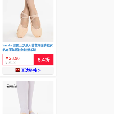
Sansha 法国三沙成人芭蕾舞练功鞋女
帆布面舞蹈鞋软鞋猫爪鞋
￥
28.90
6.4
折
￥
45.00
直达链接 >