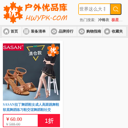
热门搜索:
冲锋衣
极星
速
首页
装备清单
品牌排行
购物指南
收藏夹
入门套装
进阶套装
高端套装
SASAN拉丁舞蹈鞋女成人高跟跳舞鞋
软底舞蹈练习鞋交谊舞蹈鞋社交
￥
60.00
1
折
￥
588.00