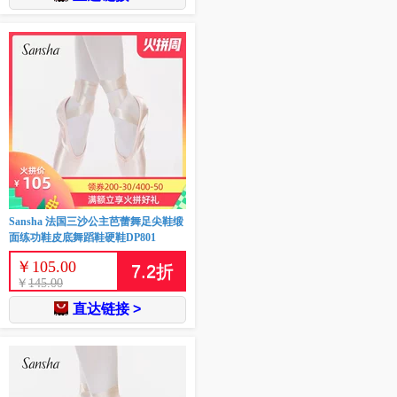
Sansha 法国三沙公主芭蕾舞足尖鞋缎
面练功鞋皮底舞蹈鞋硬鞋DP801
￥
105.00
7.2
折
￥
145.00
直达链接 >