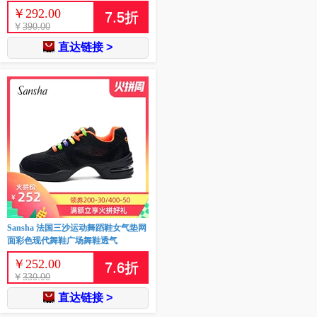
￥
292.00
7.5
折
￥
390.00
直达链接 >
Sansha 法国三沙运动舞蹈鞋女气垫网
面彩色现代舞鞋广场舞鞋透气
￥
252.00
7.6
折
￥
330.00
直达链接 >