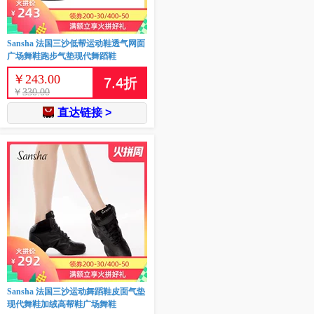
Sansha 法国三沙低帮运动鞋透气网面
广场舞鞋跑步气垫现代舞蹈鞋
￥
243.00
7.4
折
￥
330.00
直达链接 >
Sansha 法国三沙运动舞蹈鞋皮面气垫
现代舞鞋加绒高帮鞋广场舞鞋