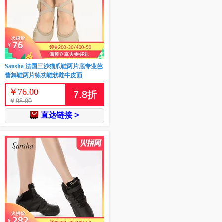
Sansha 法国三沙猫爪鞋两片底专业芭
蕾舞鞋两片练功鞋软鞋牛皮面
￥
76.00
7.8
折
￥
98.00
直达链接 >