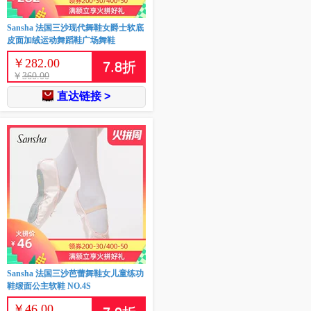
Sansha 法国三沙现代舞鞋女爵士软底
皮面加绒运动舞蹈鞋广场舞鞋
￥
282.00
7.8
折
￥
360.00
直达链接 >
Sansha 法国三沙芭蕾舞鞋女儿童练功
鞋缎面公主软鞋 NO.4S
￥
46.00