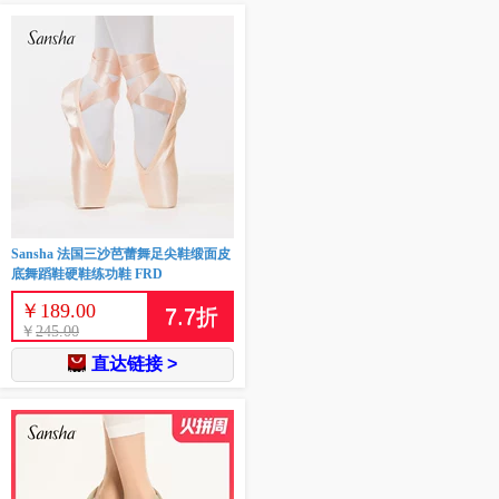
Sansha 法国三沙芭蕾舞足尖鞋缎面皮
底舞蹈鞋硬鞋练功鞋 FRD
￥
189.00
7.7
折
￥
245.00
直达链接 >