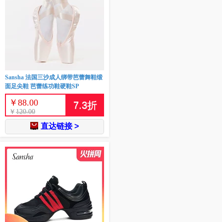
Sansha 法国三沙成人绑带芭蕾舞鞋缎
面足尖鞋 芭蕾练功鞋硬鞋SP
￥
88.00
7.3
折
￥
120.00
直达链接 >