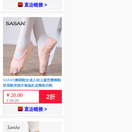
直达链接 >
SASAN舞蹈鞋女成人幼儿童芭蕾舞鞋
软底帆布猫爪瑜伽肚皮舞练功鞋
￥
20.00
2
折
￥
98.00
直达链接 >