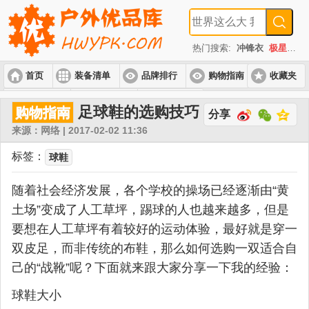
热门搜索:
冲锋衣
极星
速
首页
装备清单
品牌排行
购物指南
收藏夹
入门套装
进阶套装
高端套装
足球鞋的选购技巧
购物指南
分享
来源：网络 | 2017-02-02 11:36
标签：
球鞋
随着社会经济发展，各个学校的操场已经逐渐由“黄
土场”变成了人工草坪，踢球的人也越来越多，但是
要想在人工草坪有着较好的运动体验，最好就是穿一
双皮足，而非传统的布鞋，那么如何选购一双适合自
己的“战靴”呢？下面就来跟大家分享一下我的经验：
球鞋大小