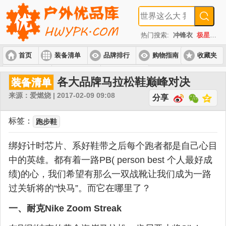
热门搜索:
冲锋衣
极星
速
首页
装备清单
品牌排行
购物指南
收藏夹
入门套装
进阶套装
高端套装
各大品牌马拉松鞋巅峰对决
装备清单
来源：爱燃烧 | 2017-02-09 09:08
分享
标签：
跑步鞋
绑好计时芯片、系好鞋带之后每个跑者都是自己心目
中的英雄。都有着一路PB( person best 个人最好成
绩)的心，我们希望有那么一双战靴让我们成为一路
过关斩将的“快马”。而它在哪里了？
一、耐克Nike Zoom Streak