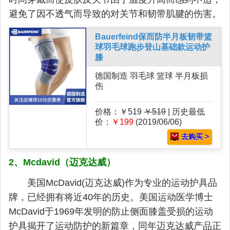
避免了因不透气而导致的对关节和韧带肌腱的伤害。
Bauerfeind保而防半月板韧带篮
球羽毛球跑步登山基础款运动护
膝
德国制造 羽毛球 篮球 半月板损
伤
价格：￥519
￥519
| 历史最低
价：
￥199
(2019/06/06)
去购买 >
2、Mcdavid（迈克达威）
美国McDavid(迈克达威)作为专业的运动护具品
牌，已经拥有将近40年的历史。美国运动医学博士
McDavid于1969年发明的防止侧面膝盖受损的运动
护具揭开了运动防护的新篇章，同年迈克达威产品正