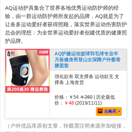
AQ运动护具集合了世界各地优秀运动防护师的经
验，由一群运动防护师所发起的品牌，AQ就是为了
让各多运动爱好者获得照顾，落实世界运动伤害防护
总会的理想：为全世界运动爱好者创建优质的健康照
护品牌。
AQ护膝运动篮球羽毛球专业半
月板健身男登山女深蹲户外髌骨
膝盖套
强化款有 双支撑条 运动款无 支
撑条 上海发货
价格：￥54
￥260
| 历史最低
价：
￥48
(2019/11/11)
去购买 >
（户外优品库原创文章，转载需注明来源并加链接，