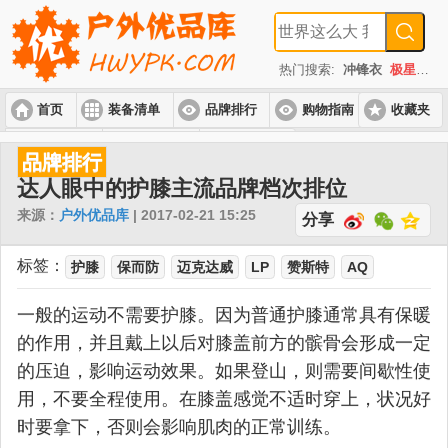
热门搜索:
冲锋衣
极星
速
首页
装备清单
品牌排行
购物指南
收藏夹
入门套装
进阶套装
高端套装
品牌排行
达人眼中的护膝主流品牌档次排位
来源：
户外优品库
| 2017-02-21 15:25
分享
标签：
护膝
保而防
迈克达威
LP
赞斯特
AQ
一般的运动不需要护膝。因为普通护膝通常具有保暖
的作用，并且戴上以后对膝盖前方的髌骨会形成一定
的压迫，影响运动效果。如果登山，则需要间歇性使
用，不要全程使用。在膝盖感觉不适时穿上，状况好
时要拿下，否则会影响肌肉的正常训练。