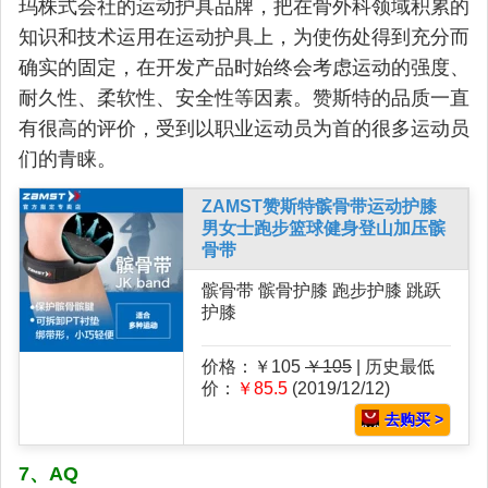
玛株式会社的运动护具品牌，把在骨外科领域积累的
知识和技术运用在运动护具上，为使伤处得到充分而
确实的固定，在开发产品时始终会考虑运动的强度、
耐久性、柔软性、安全性等因素。赞斯特的品质一直
有很高的评价，受到以职业运动员为首的很多运动员
们的青睐。
ZAMST赞斯特髌骨带运动护膝
男女士跑步篮球健身登山加压髌
骨带
髌骨带 髌骨护膝 跑步护膝 跳跃
护膝
价格：￥105
￥105
| 历史最低
价：
￥85.5
(2019/12/12)
去购买 >
7、AQ