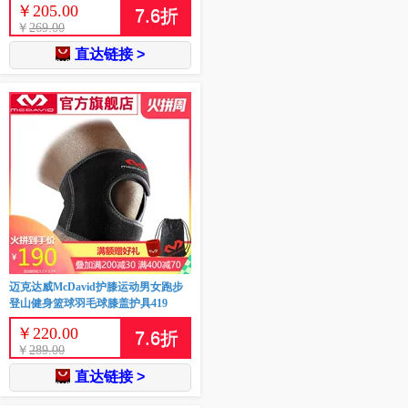
￥
205.00
7.6
折
￥
269.00
直达链接 >
迈克达威McDavid护膝运动男女跑步
登山健身篮球羽毛球膝盖护具419
￥
220.00
7.6
折
￥
289.00
直达链接 >