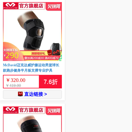
McDavid迈克达威护膝运动男篮球长
款跑步健身半月板支撑专业护具
￥
320.00
7.6
折
￥
419.00
直达链接 >