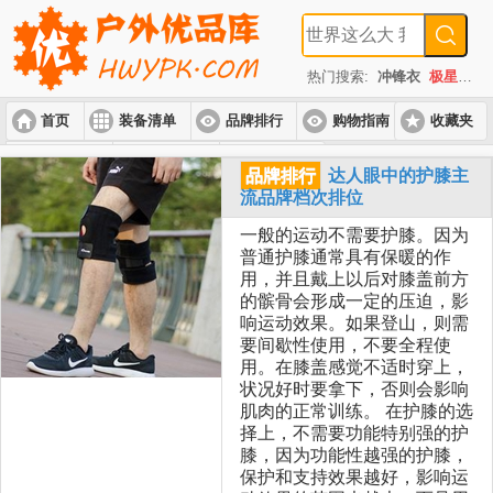
热门搜索:
冲锋衣
极星
速
首页
装备清单
品牌排行
购物指南
收藏夹
入门套装
进阶套装
高端套装
品牌排行
达人眼中的护膝主
流品牌档次排位
一般的运动不需要护膝。因为
普通护膝通常具有保暖的作
用，并且戴上以后对膝盖前方
的髌骨会形成一定的压迫，影
响运动效果。如果登山，则需
要间歇性使用，不要全程使
用。在膝盖感觉不适时穿上，
状况好时要拿下，否则会影响
肌肉的正常训练。 在护膝的选
择上，不需要功能特别强的护
膝，因为功能性越强的护膝，
保护和支持效果越好，影响运