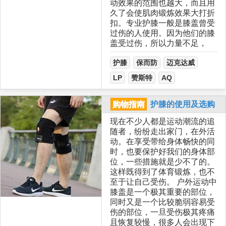
动效果的范围也越大，而且用
久了会使肌肉锻炼效果大打折
扣。专业护膝一般是膝盖曾受
过伤的人使用。因为他们的膝
盖受过伤，所以力量不足，
护膝
保而防
迈克达威
LP
赞斯特
AQ
购物指南
护膝的使用及选购
现在不少人都是运动潮流的追
随者，纷纷走出家门，在外活
动。在享受带给身体畅快的同
时，也要保护好我们的身体部
位，一些措施就是少不了的。
这样既得到了体育锻炼，也不
至于让自己受伤。 户外运动中
膝盖是一个极其重要的部位，
同时又是一个比较脆弱容易受
伤的部位，一旦受伤极其疼痛
且恢复较慢，很多人会出现下