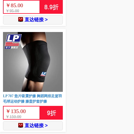
￥
85.00
8.9
折
￥
95.00
直达链接 >
LP 707 垫片吸震护膝 舞蹈网排足篮羽
毛球运动护膝 膝盖护套护膝
￥
135.00
9
折
￥
150.00
直达链接 >