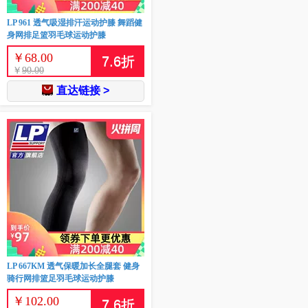
LP 961 透气吸湿排汗运动护膝 舞蹈健
身网排足篮羽毛球运动护膝
￥
68.00
7.6
折
￥
90.00
直达链接 >
LP 667KM 透气保暖加长全腿套 健身
骑行网排篮足羽毛球运动护膝
￥
102.00
7.6
折