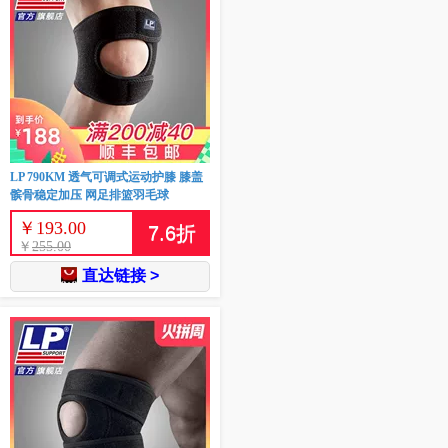
LP 790KM 透气可调式运动护膝 膝盖
髌骨稳定加压 网足排篮羽毛球
￥
193.00
7.6
折
￥
255.00
直达链接 >