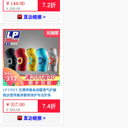
￥
144.00
7.2
折
￥
200.00
直达链接 >
LP 170XT 支撑弹簧条保暖透气护膝
跑步篮球健身髌骨保护专业护具
￥
357.00
7.4
折
￥
480.00
直达链接 >