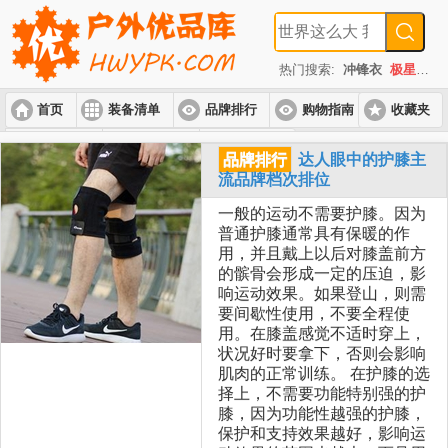
热门搜索:
冲锋衣
极星
速
首页
装备清单
品牌排行
购物指南
收藏夹
入门套装
进阶套装
高端套装
品牌排行
达人眼中的护膝主
流品牌档次排位
一般的运动不需要护膝。因为
普通护膝通常具有保暖的作
用，并且戴上以后对膝盖前方
的髌骨会形成一定的压迫，影
响运动效果。如果登山，则需
要间歇性使用，不要全程使
用。在膝盖感觉不适时穿上，
状况好时要拿下，否则会影响
肌肉的正常训练。 在护膝的选
择上，不需要功能特别强的护
膝，因为功能性越强的护膝，
保护和支持效果越好，影响运