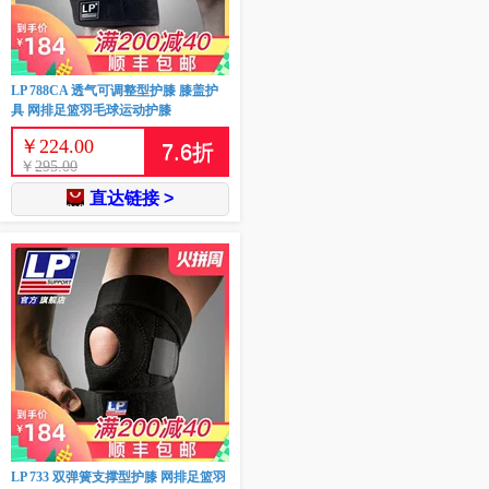
LP 788CA 透气可调整型护膝 膝盖护
具 网排足篮羽毛球运动护膝
￥
224.00
7.6
折
￥
295.00
直达链接 >
LP 733 双弹簧支撑型护膝 网排足篮羽