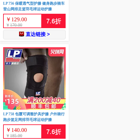
LP 756 保暖透气型护膝 健身跑步骑车
登山网排足篮羽毛球运动护膝
￥
129.00
7.6
折
￥
170.00
直达链接 >
LP 758 包覆可调整护具护膝 户外骑行
跑步篮足网排羽毛球运动护膝
￥
140.00
7.6
折
￥
185.00