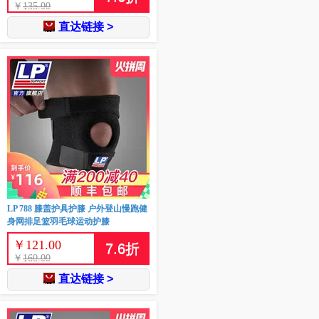
￥
135.00
直达链接 >
LP 788 膝盖护具护膝 户外登山慢跑健
身网排足篮羽毛球运动护膝
￥
121.00
7.6
折
￥
160.00
直达链接 >