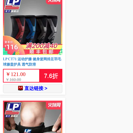
LP CT71 运动护膝 健身篮网排足羽毛
球膝盖护具 透气防滑
￥
121.00
7.6
折
￥
160.00
直达链接 >