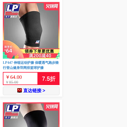
LP 647 伸缩运动护膝 保暖透气跑步骑
行登山健身羽网排篮球护膝
￥
64.00
7.5
折
￥
85.00
直达链接 >