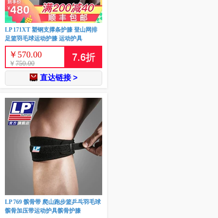
LP 171XT 塑钢支撑条护膝 登山网排
足篮羽毛球运动护膝 运动护具
￥
570.00
7.6
折
￥
750.00
直达链接 >
LP 769 髌骨带 爬山跑步篮乒乓羽毛球
髌骨加压带运动护具髌骨护膝