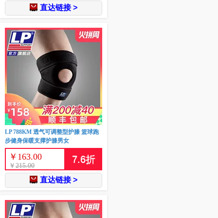
直达链接 >
LP 788KM 透气可调整型护膝 篮球跑
步健身保暖支撑护膝男女
￥
163.00
7.6
折
￥
215.00
直达链接 >