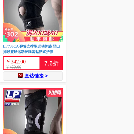
LP 733CA 弹簧支撑型运动护膝 登山
排球篮球运动护腿套黏贴式护膝
￥
342.00
7.6
折
￥
450.00
直达链接 >