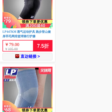
LP 647KM 透气运动护具 跑步登山健
身羽毛网排篮球骑行护膝
￥
79.00
7.5
折
￥
105.00
直达链接 >