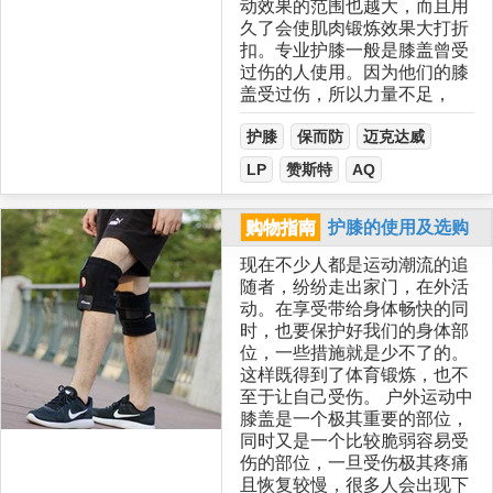
动效果的范围也越大，而且用
久了会使肌肉锻炼效果大打折
扣。专业护膝一般是膝盖曾受
过伤的人使用。因为他们的膝
盖受过伤，所以力量不足，
护膝
保而防
迈克达威
LP
赞斯特
AQ
购物指南
护膝的使用及选购
现在不少人都是运动潮流的追
随者，纷纷走出家门，在外活
动。在享受带给身体畅快的同
时，也要保护好我们的身体部
位，一些措施就是少不了的。
这样既得到了体育锻炼，也不
至于让自己受伤。 户外运动中
膝盖是一个极其重要的部位，
同时又是一个比较脆弱容易受
伤的部位，一旦受伤极其疼痛
且恢复较慢，很多人会出现下