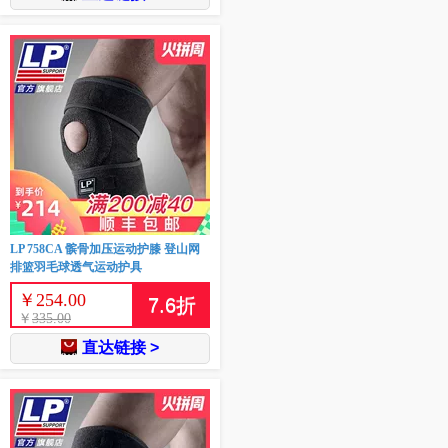
LP 758CA 髌骨加压运动护膝 登山网
排篮羽毛球透气运动护具
￥
254.00
7.6
折
￥
335.00
直达链接 >