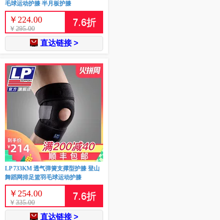
毛球运动护膝 半月板护膝
￥
224.00
7.6
折
￥
295.00
直达链接 >
LP 733KM 透气弹簧支撑型护膝 登山
舞蹈网排足篮羽毛球运动护膝
￥
254.00
7.6
折
￥
335.00
直达链接 >