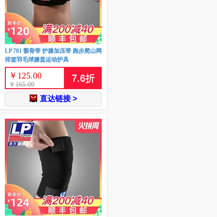
LP 781 髌骨带 护膝加压带 跑步爬山网
排篮羽毛球膝盖运动护具
￥
125.00
7.6
折
￥
165.00
直达链接 >