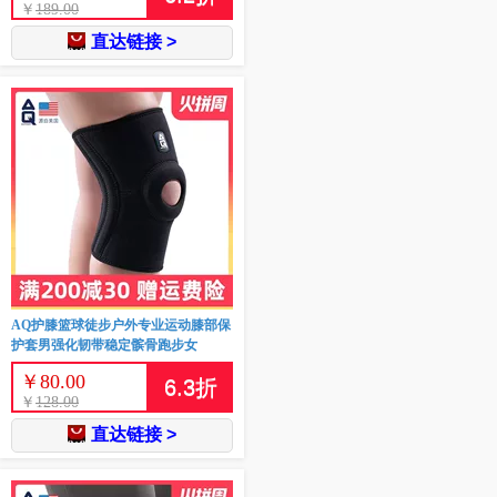
￥
189.00
直达链接 >
AQ护膝篮球徒步户外专业运动膝部保
护套男强化韧带稳定髌骨跑步女
￥
80.00
6.3
折
￥
128.00
直达链接 >