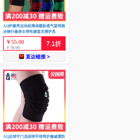
AQ护膝男运动轻薄保暖款透气篮球跑
步骑行健身女弹性膝盖支撑护具
￥
55.00
7.1
折
￥
78.00
直达链接 >
AQ足球守门员排球手球男护膝减震防