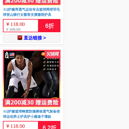
AQ护膝男透气运动专业篮球网球羽毛
球登山骑行女髌骨支撑膝部护具
￥
118.00
6
折
￥
198.00
直达链接 >
AQ护膝篮球蜂窝防撞裤袜透气装备排
球运动男士护具护小腿速干薄款
￥
118.00
6.2
折