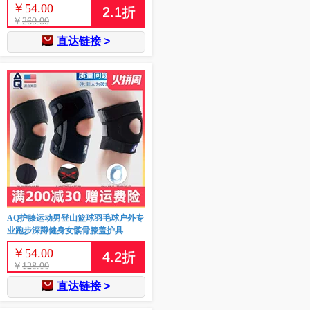
￥
54.00
2.1
折
￥
260.00
直达链接 >
AQ护膝运动男登山篮球羽毛球户外专
业跑步深蹲健身女髌骨膝盖护具
￥
54.00
4.2
折
￥
128.00
直达链接 >