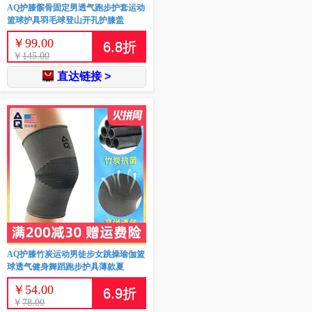
AQ护膝髌骨固定男透气跑步护套运动
篮球护具羽毛球登山开孔护膝盖
￥
99.00
6.8
折
￥
145.00
直达链接 >
AQ护膝竹炭运动男徒步女跳操瑜伽篮
球透气健身舞蹈跑步护具薄款夏
￥
54.00
6.9
折
￥
78.00