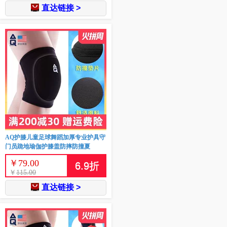
直达链接 >
AQ护膝儿童足球舞蹈加厚专业护具守
门员跪地瑜伽护膝盖防摔防撞夏
￥
79.00
6.9
折
￥
115.00
直达链接 >