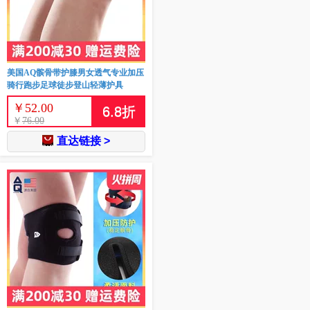
美国AQ髌骨带护膝男女透气专业加压
骑行跑步足球徒步登山轻薄护具
￥
52.00
6.8
折
￥
76.00
直达链接 >