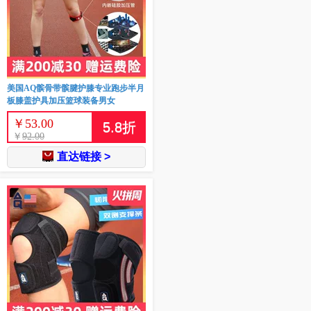
美国AQ髌骨带髌腱护膝专业跑步半月
板膝盖护具加压篮球装备男女
￥
53.00
5.8
折
￥
92.00
直达链接 >