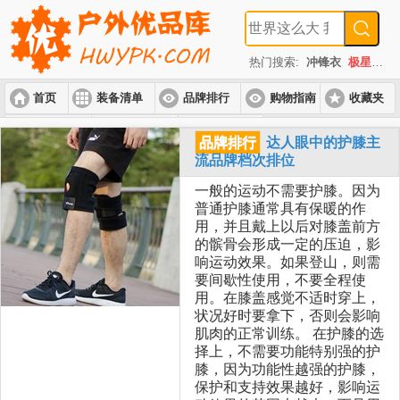
热门搜索:
冲锋衣
极星
速
首页
装备清单
品牌排行
购物指南
收藏夹
入门套装
进阶套装
高端套装
品牌排行
达人眼中的护膝主
流品牌档次排位
一般的运动不需要护膝。因为
普通护膝通常具有保暖的作
用，并且戴上以后对膝盖前方
的髌骨会形成一定的压迫，影
响运动效果。如果登山，则需
要间歇性使用，不要全程使
用。在膝盖感觉不适时穿上，
状况好时要拿下，否则会影响
肌肉的正常训练。 在护膝的选
择上，不需要功能特别强的护
膝，因为功能性越强的护膝，
保护和支持效果越好，影响运