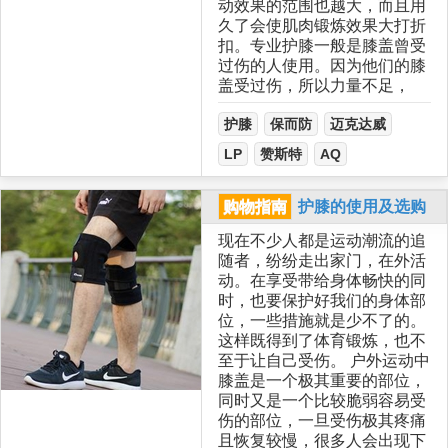
动效果的范围也越大，而且用
久了会使肌肉锻炼效果大打折
扣。专业护膝一般是膝盖曾受
过伤的人使用。因为他们的膝
盖受过伤，所以力量不足，
护膝
保而防
迈克达威
LP
赞斯特
AQ
购物指南
护膝的使用及选购
现在不少人都是运动潮流的追
随者，纷纷走出家门，在外活
动。在享受带给身体畅快的同
时，也要保护好我们的身体部
位，一些措施就是少不了的。
这样既得到了体育锻炼，也不
至于让自己受伤。 户外运动中
膝盖是一个极其重要的部位，
同时又是一个比较脆弱容易受
伤的部位，一旦受伤极其疼痛
且恢复较慢，很多人会出现下