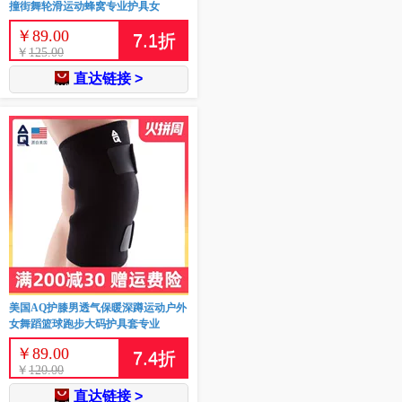
撞街舞轮滑运动蜂窝专业护具女
￥
89.00
7.1
折
￥
125.00
直达链接 >
美国AQ护膝男透气保暖深蹲运动户外
女舞蹈篮球跑步大码护具套专业
￥
89.00
7.4
折
￥
120.00
直达链接 >