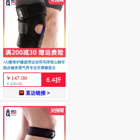
AQ髌骨护膝篮球运动羽毛球登山骑车
跑步健身透气男专业支撑膝盖女
￥
147.00
6.4
折
￥
230.00
直达链接 >