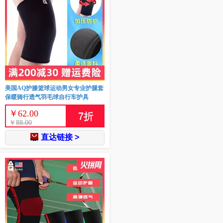
美国AQ护膝篮球运动男女专业护腿套
保暖骑行透气羽毛球自行车护具
￥
62.00
7
折
￥
88.00
直达链接 >