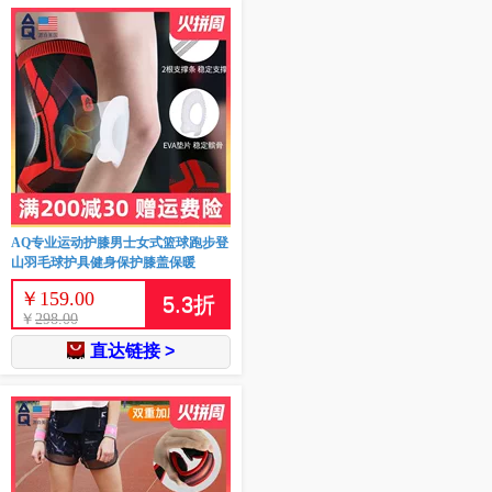
AQ专业运动护膝男士女式篮球跑步登
山羽毛球护具健身保护膝盖保暖
￥
159.00
5.3
折
￥
298.00
直达链接 >